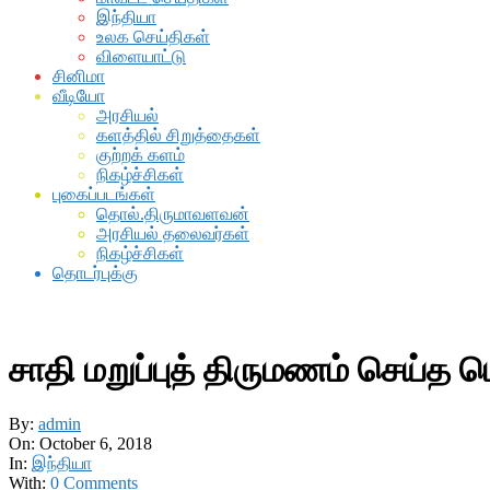
இந்தியா
உலக செய்திகள்
விளையாட்டு
சினிமா
வீடியோ
அரசியல்
களத்தில் சிறுத்தைகள்
குற்றக் களம்
நிகழ்ச்சிகள்
புகைப்படங்கள்
தொல்.திருமாவளவன்
அரசியல் தலைவர்கள்
நிகழ்ச்சிகள்
தொடர்புக்கு
சாதி மறுப்புத் திருமணம் செய்த 
By:
admin
On:
October 6, 2018
In:
இந்தியா
With:
0 Comments