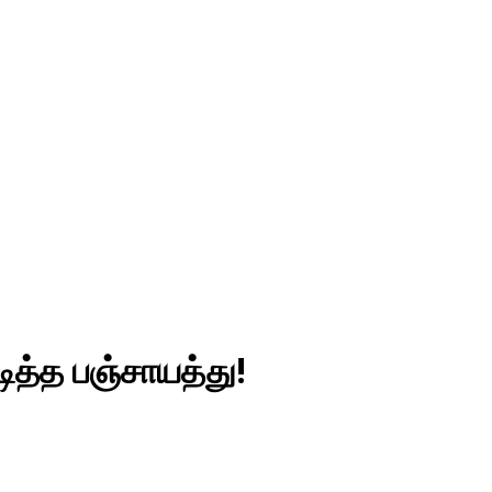
ித்த பஞ்சாயத்து!