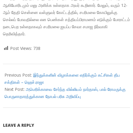
ஆகியோரிடமும் மனு அளிக்க உள்ளதாக அவர் கூறினார். மேலும், வரும் 12-
ஆம் தேதி சென்னை வள்ளுவர் கோட்டத்தில், சபரிமலை கோயிலுக்கு
செல்லப் போவதில்லை என பெண்கள் சத்தியப்பிராமணம் எடுக்கும் போராட்டம்
நடைபெற உள்ளதாகவும் சபரிமலை ஐயப்ப சேவா சமாஜ நிர்வாகி
தெரிவித்தார்.
Post Views:
738
2018-
10-
Previous Post:
இந்துக்களின் விழாக்களை எதிர்க்கும் கட்சிகள் தீய
08
சக்திகள் – ஹெச்.ராஜா
Next Post:
அமெரிக்காவை சேர்ந்த வில்லியம் நார்தாஸ், பால் ரோமருக்கு
பொருளாதாரத்துக்கான நோபல் பரிசு அறிவிப்பு
LEAVE A REPLY