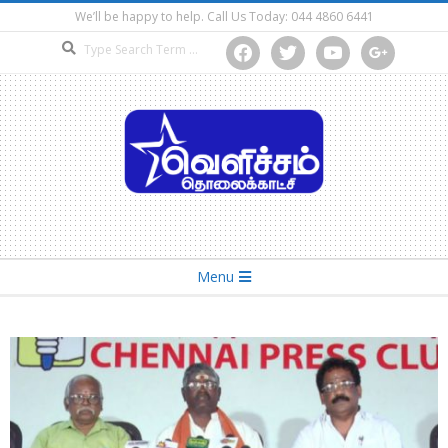
Skip
We’ll be happy to help. Call Us Today: 044 4860 6441
to
Search
facebook
twitter
youtube
google
content
Secondary
Menu
Navigation
Menu