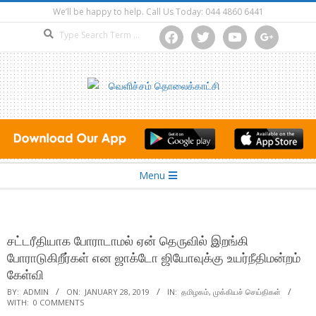
Skip
We’ll be happy to help. Call Us Today: 044 4860 6441
to
Search
facebook
twitter
youtube
google
content
Secondary
Menu
Navigation
Menu
சட்டரீதியாக போராடாமல் ஏன் தெருவில் இறங்கி
போராடுகிறீர்கள் என ஜாக்டோ ஜியோவுக்கு உயர்நீதிமன்றம்
கேள்வி
BY:
ADMIN
ON:
JANUARY 28, 2019
IN:
தமிழகம்
,
முக்கியச் செய்திகள்
WITH:
0 COMMENTS