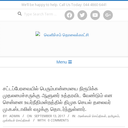
Skip
We’ll be happy to help. Call Us Today: 044 4860 6441
to
Search
facebook
twitter
youtube
google
content
Secondary
Menu
Navigation
Menu
சட்டப்பேரவையில் பெரும்பான்மையை நிரூபிக்க
முதலமைச்சருக்கு ஆளுனர் உத்தரவிட வேண்டும் என
சென்னை உயர்நீதிமன்றத்தில் திமுக செயல் தலைவர்
மு.க.ஸ்டாலின் வழக்கு தொடர்ந்துள்ளார்.
BY:
ADMIN
ON:
SEPTEMBER 13, 2017
IN:
அண்மைச் செய்திகள்
,
தமிழகம்
,
முக்கியச் செய்திகள்
WITH:
0 COMMENTS