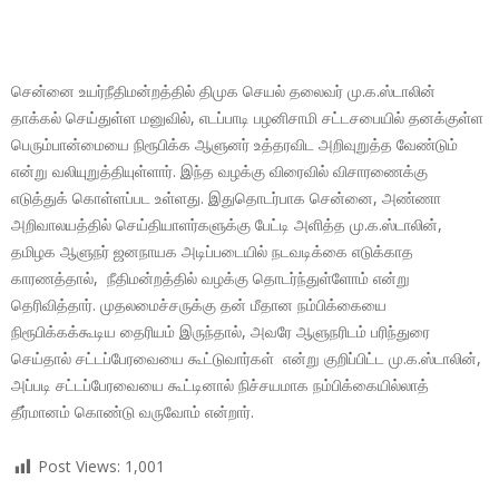
சென்னை உயர்நீதிமன்றத்தில் திமுக செயல் தலைவர் மு.க.ஸ்டாலின்
தாக்கல் செய்துள்ள மனுவில், எடப்பாடி பழனிசாமி சட்டசபையில் தனக்குள்ள
பெரும்பான்மையை நிரூபிக்க ஆளுனர் உத்தரவிட அறிவுறுத்த வேண்டும்
என்று வலியுறுத்தியுள்ளார். இந்த வழக்கு விரைவில் விசாரணைக்கு
எடுத்துக் கொள்ளப்பட உள்ளது. இதுதொடர்பாக சென்னை, அண்ணா
அறிவாலயத்தில் செய்தியாளர்களுக்கு பேட்டி அளித்த மு.க.ஸ்டாலின்,
தமிழக ஆளுநர் ஜனநாயக அடிப்படையில் நடவடிக்கை எடுக்காத
காரணத்தால், நீதிமன்றத்தில் வழக்கு தொடர்ந்துள்ளோம் என்று
தெரிவித்தார். முதலமைச்சருக்கு தன் மீதான நம்பிக்கையை
நிரூபிக்கக்கூடிய தைரியம் இருந்தால், அவரே ஆளுநரிடம் பரிந்துரை
செய்தால் சட்டப்பேரவையை கூட்டுவார்கள் என்று குறிப்பிட்ட மு.க.ஸ்டாலின்,
அப்படி சட்டப்பேரவையை கூட்டினால் நிச்சயமாக நம்பிக்கையில்லாத்
தீர்மானம் கொண்டு வருவோம் என்றார்.
Post Views:
1,001