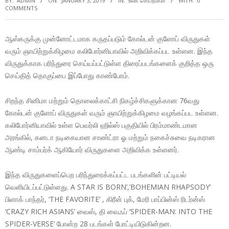
BY:
ADMIN
ON:
JANUARY 3, 2019
IN:
உலக செய்திகள்
WITH:
0
COMMENTS
ஆஸ்கருக்கு முன்னோட்டமாக கருதப்படும் கோல்டன் குளோப் விருதுகள்
வரும் ஞாயிற்றுக்கிழமை கலிபோர்னியாவில் அறிவிக்கப்பட உள்ளன. இந்த
விருதுக்காக பரிந்துரை செய்யப்பட்டுள்ள திரைப்படங்களைக் குறித்த ஒரு
செய்தித் தொகுப்பை இப்போது காண்போம்.
சிறந்த சினிமா மற்றும் தொலைக்காட்சி நிகழ்ச்சிகளுக்கான 76வது
கோல்டன் குளோப் விருதுகள் வரும் ஞாயிற்றுக்கிழமை வழங்கப்பட உள்ளன.
கலிபோர்னியாவில் உள்ள பெவர்லி ஹில்ஸ் பகுதியில் பிரம்மாண்டமான
அரங்கில், கனடா நடிகையான சாண்ட்ரா ஓ மற்றும் நகைச்சுவை நடிகரான
ஆண்டி சாம்பர்க் ஆகியோர் விருதுகளை அறிவிக்க உள்ளனர்.
இந்த விருதுகளைப்பெற பரிந்துரைக்கப்பட்ட படங்களின் பட்டியல்
வெளியிடப்பட்டுள்ளது. A STAR IS BORN’,’BOHEMIAN RHAPSODY’
பிளாக் பாந்தர், ‘THE FAVORITE’ , கிரீன் புக், மேரி பாப்பின்ஸ் ரிடர்ன்ஸ்
‘CRAZY RICH ASIANS’ வைஸ், தி வைஃப் ‘SPIDER-MAN: INTO THE
SPIDER-VERSE’ போன்ற 28 படங்கள் போட்டியிடுகின்றன.