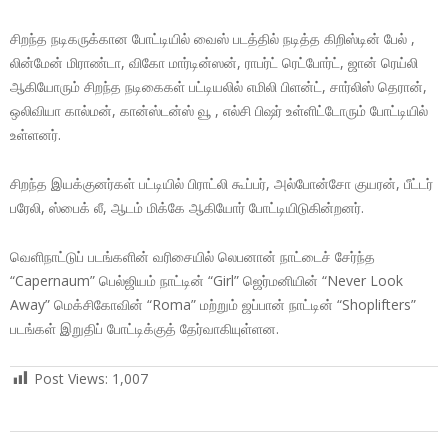
சிறந்த நடிகருக்கான போட்டியில் வைஸ் படத்தில் நடித்த கிறிஸ்டின் பேல் ,
லின்மேன் மிராண்டா, விகோ மார்டின்ஸன், ராபர்ட் ரெட்போர்ட், ஜான் ரெய்லி
ஆகியோரும் சிறந்த நடிகைகள் பட்டியலில் எமிலி பிளன்ட், சார்லிஸ் தெரான்,
ஒலிவியா கால்மன், கான்ஸ்டன்ஸ் வூ , எல்சி பிஷர் உள்ளிட்டோரும் போட்டியில்
உள்ளனர்.
சிறந்த இயக்குனர்கள் பட்டியில் பிராட்லி கூப்பர், அல்போன்சோ குயரன், பீட்டர்
பரேலி, ஸ்பைக் லீ, ஆடம் மிக்கே ஆகியோர் போட்டியிடுகின்றனர்.
வெளிநாட்டுப் படங்களின் வரிசையில் லெபனான் நாட்டைச் சேர்ந்த
“Capernaum” பெல்ஜியம் நாட்டின் “Girl” ஜெர்மனியின் “Never Look
Away” மெக்சிகோவின் “Roma” மற்றும் ஜப்பான் நாட்டின் “Shoplifters”
படங்கள் இறுதிப் போட்டிக்குத் தேர்வாகியுள்ளன.
Post Views:
1,007
2019-