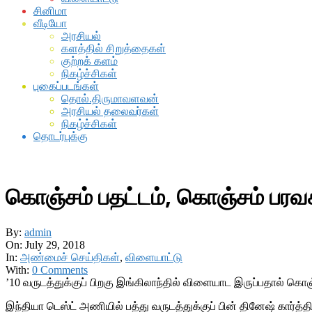
சினிமா
வீடியோ
அரசியல்
களத்தில் சிறுத்தைகள்
குற்றக் களம்
நிகழ்ச்சிகள்
புகைப்படங்கள்
தொல்.திருமாவளவன்
அரசியல் தலைவர்கள்
நிகழ்ச்சிகள்
தொடர்புக்கு
கொஞ்சம் பதட்டம், கொஞ்சம் பரவசம
By:
admin
On:
July 29, 2018
In:
அண்மைச் செய்திகள்
,
விளையாட்டு
With:
0 Comments
’10 வருடத்துக்குப் பிறகு இங்கிலாந்தில் விளையாட இருப்பதால் கொஞ்ச
இந்தியா டெஸ்ட் அணியில் பத்து வருடத்துக்குப் பின் தினேஷ் கார்த