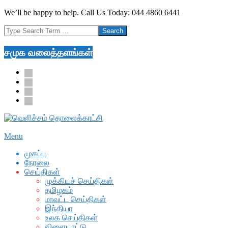
Skip
We’ll be happy to help. Call Us Today: 044 4860 6441
to
Search
content
சமுக வலைத்தளங்கள்
facebook
twitter
youtube
google
Secondary
Menu
Navigation
முகப்பு
Menu
நேரலை
செய்திகள்
முக்கியச் செய்திகள்
தமிழகம்
மாவட்ட செய்திகள்
இந்தியா
உலக செய்திகள்
விளையாட்டு