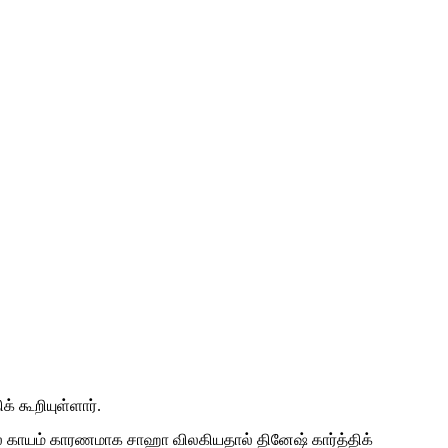
் கூறியுள்ளார்.
ியில் காயம் காரணமாக சாஹா விலகியதால் தினேஷ் கார்த்திக்