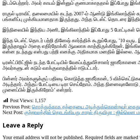
இடம்பெற்றார். அவர் காயம் இன்னும் குணமாகாததால் இப்போது இங்கிலா
ராகுல் டிராவிட் தலைமையில் கடந்த 2007-ம் ஆண்டு இங்கிலாந்தில் 
பங்களிப்பு முக்கியமானதாக இருந்தது. அந்த டெஸ்ட் தொடரை இந்த
இந்நிலையில் இந்திய அணி, இங்கிலாந்தில் இப்போது 5 போட்டிகள் க
இந்த டெஸ்ட் தொடர் பற்றி தினேஷ் கார்த்திக் கூறும்போது, ’10 வரு
இருந்தாலும் அதை எதிர்நோக்கி ஆவலாக காத்திருக்கிறேன். இங்கிலாந
என்ன நடந்தது என்பது பற்றி எனக்கு அதிகமாக மனதில் இல்லை. ஆனா
டிரன்ட்பிரிட்ஜில் நடந்த போட்டியில் வேகப்பந்துவீச்சாளர் ஜாகீர்கான
அவர்களுடன் கடும் வாக்குவாதத்தில் ஈடுபட்டார்.
பின்னர் அவர்களுக்குப் பதிலடி கொடுத்த ஜாகீர்கான், 5 விக்கெட்டுகள
அடித்தார். அந்தப் போட்டியை டிரா செய்தோம். அந்த நினைவுகளோடு
முனைப்பில் இருக்கிறோம்’ என்றார்.
Post Views:
1,157
2018-
Previous Post:
சொத்துக்காக தந்தையை அடித்துக்கொன்றவர் கைது
07-
Next Post:
குற்றாலத்தில் தொடங்கியது சாரல் திருவிழா : ஜில்லென 
29
Leave a Reply
Your email address will not be published.
Required fields are marked