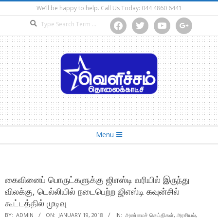
Skip
We’ll be happy to help. Call Us Today: 044 4860 6441
to
Search
facebook
twitter
youtube
google
content
Secondary
Menu
Navigation
Menu
கைவினைப் பொருட்களுக்கு ஜிஎஸ்டி வரியில் இருந்து
விலக்கு, டெல்லியில் நடைபெற்ற ஜிஎஸ்டி கவுன்சில்
கூட்டத்தில் முடிவு
BY:
ADMIN
ON:
JANUARY 19, 2018
IN:
அண்மைச் செய்திகள்
,
அரசியல்
,