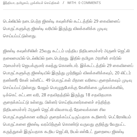
இந்தியா
,
தமிழகம்
,
முக்கியச் செய்திகள்
WITH:
0 COMMENTS
டெல்லியில் நடைபெற்ற ஜிஎஸ்டி கவுன்சில் கூட்டத்தில் 29 கைவினைப்
பொருட்களுக்கு ஜிஎஸ்டி வரியில் இருந்து விலக்களிக்க முடிவு
செய்யப்பட்டுள்ளது.
ஜிஎஸ்டி கவுன்சிலின் 25வது கூட்டம் மத்திய நிதியமைச்சர் அருண் ஜெட்லி
தலைமையில் டெல்லியில் நடைபெற்றது. இதில் தமிழக அரசின் சார்பில்
அமைச்சர் ஜெயக்குமார் கலந்து கொண்டார். இக்கூட்டத்தில் 29 கைவினைப்
பொருட்களுக்கு ஜிஎஸ்டியில் இருந்து முற்றிலும் விலக்களிக்கவும், 20 லிட்டர்
தண்ணீர் கேன் உள்ளிட்ட 49 பொருட்கள் மீதான வரியை குறைக்கவும் முடிவு
செய்யப்பட்டுள்ளது. மேலும் பொழுதுபோக்கு கேளிக்கை பூங்காக்களில்,
டிக்கெட் கட்டண வரி, 28 சதவிதத்தில் இருந்து 18 சதவிதமாக
குறைக்கப்பட்டு உள்ளது. பின்னர் செய்தியாளர்களைச் சந்தித்த
நிதியமைச்சர் அருண் ஜெட்லி விவசாயத் தேவைக்கான சில
பொருட்களுக்கான வரியும் குறைக்கப்பட்டிருப்பதாக கூறினார். பெட்ரோலியம்
பொருட்களை ஜிஎஸ்டி வரம்பிற்குள் கொண்டு வருவது குறித்து வேறுபட்ட
கருத்துகள் இருப்பதாக கூறிய ஜெட்லி, ரியல் எஸ்டேட் துறையை ஜிஎஸ்டி