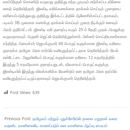
வரம்பிற்குள் கொண்டு வருவது குறித்து எந்த முடிவும் எடுக்கப்படவில்லை
எனத் தெரிவித்தார். ஜிஎஸ்டி வரிக்கணக்கை தாக்கல் செய்யும் முறையை
எளிமைப்படுத்துவது குறித்து இக்கூட்டத்தில் ஆலோசிக்கப்பட்டதாகவும்,
படிவம் 3B மூலமாக கணக்கு தாக்கல் செய்யும் முறை நீடிக்கும் எனவும்
அவர் குறிப்பிட்டார். ஜிஎஸ்டி வரி குறைப்பு வரும் 25-ம் தேதி முதல் அமலுக்கு
வருவதாகவும் அருண் ஜெட்லி தெரிவித்துள்ளார். பின்னர் செய்தியாளர்களை
சந்தித்த அமைச்சர் ஜெயக்குமார் 60 பொருட்களுக்கான ஜிஎஸ்டி வரியை
குறைக்க தமிழக அரசு சார்பில் வலியுறுத்தப்ட்டதாக தெரிவித்தார். ரியல்
எஸ்டேட்டை அலுமினியப் பொருட்களுக்கான வரியை 12 சதவீதத்தில்
இருந்து 5 சதவீதமாக குறைப்பதுடன், விவசாயப் பொருட்களுக்கு
ஜிஎஸ்டியில் இருந்து விலக்களிக்க வேண்டும் என தமிழக அரசு தரப்பில்
வலியுறுத்தப்பட்டிருப்பதாகவும் ஜெயக்குமார் தெரிவித்தார்.
Post Views:
639
2018-
01-
Previous Post:
தமிழகம் மற்றும் புதுச்சேரியில் நாளை மறுநாள் வரை
19
வறண்ட வானிலையே காணப்படும் என வானிலை ஆய்வு மையம்