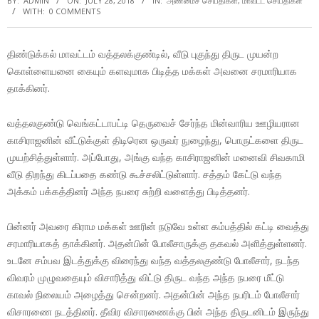
BY:
ADMIN
ON:
JULY 28, 2018
IN:
அண்மைச் செய்திகள்
,
மாவட்ட செய்திகள்
WITH:
0 COMMENTS
திண்டுக்கல் மாவட்டம் வத்தலக்குண்டில், வீடு புகுந்து திருட முயன்ற
கொள்ளையனை கையும் களவுமாக பிடித்த மக்கள் அவனை சரமாரியாக
தாக்கினர்.
வத்தலகுண்டு வெங்கட்டாபட்டி தெருவைச் சேர்ந்த மின்வாரிய ஊழியரான
காசிராஜனின் வீட்டுக்குள் திடிரென ஒருவர் நுழைந்து, பொருட்களை திருட
முயற்சித்துள்ளார். அப்போது, அங்கு வந்த காசிராஜனின் மனைவி சிவகாமி
வீடு திறந்து கிடப்பதை கண்டு கூச்சலிட்டுள்ளார். சத்தம் கேட்டு வந்த
அக்கம் பக்கத்தினர் அந்த நபரை சுற்றி வளைத்து பிடித்தனர்.
பின்னர் அவரை கிராம மக்கள் ஊரின் நடுவே உள்ள கம்பத்தில் கட்டி வைத்து
சரமாரியாகத் தாக்கினர். அதன்பின் போலீசாருக்கு தகவல் அளித்துள்ளனர்.
உடனே சம்பவ இடத்துக்கு விரைந்து வந்த வத்தலகுண்டு போலீசார், நடந்த
விவரம் முழுவதையும் விசாரித்து விட்டு திருட வந்த அந்த நபரை மீட்டு
காவல் நிலையம் அழைத்து சென்றனர். அதன்பின் அந்த நபரிடம் போலீசார்
விசாரணை நடத்தினர். தீவிர விசாரணைக்கு பின் அந்த திருடனிடம் இருந்து