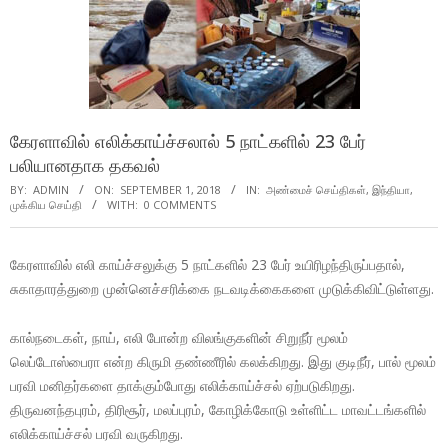
கேரளாவில் எலிக்காய்ச்சலால் 5 நாட்களில் 23 பேர்
பலியானதாக தகவல்
BY:
ADMIN
ON:
SEPTEMBER 1, 2018
IN:
அண்மைச் செய்திகள்
,
இந்தியா
,
முக்கிய செய்தி
WITH:
0 COMMENTS
கேரளாவில் எலி காய்ச்சலுக்கு 5 நாட்களில் 23 பேர் உயிரிழந்திருப்பதால்,
சுகாதாரத்துறை முன்னெச்சரிக்கை நடவடிக்கைகளை முடுக்கிவிட்டுள்ளது.
கால்நடைகள், நாய், எலி போன்ற விலங்குகளின் சிறுநீர் மூலம்
லெப்டோஸ்பைரா என்ற கிருமி தண்ணீரில் கலக்கிறது. இது குடிநீர், பால் மூலம்
பரவி மனிதர்களை தாக்கும்போது எலிக்காய்ச்சல் ஏற்படுகிறது.
திருவனந்தபுரம், திரிசூர், மலப்புரம், கோழிக்கோடு உள்ளிட்ட மாவட்டங்களில்
எலிக்காய்ச்சல் பரவி வருகிறது.