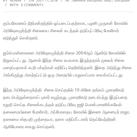
BY:
ADMIN
ON:
JULY 11, 2018
IN:
அண்மைச் செய்திகள்
,
மாவட்ட செய்திகள்
WITH:
0 COMMENTS
கும்பகோணம் நீதிமன்றத்தில் ஒப்படைப்பதற்காக, பழனி முருகன் கோவில்
அபிஷேகமூர்த்தி சிலையை சிலைக் கடத்தல் தடுப்புப் பிரிவு போலீசார்
எடுத்துச் சென்றனர்.
ஐம்பொன்னாலான அபிஷேகமூர்த்தி சிலை 2004ஆம் ஆண்டு கோவிலில்
நிறுவப்பட்டது. ஆனால் இந்த சிலை உயரமாக இருந்ததால் மூலவர் சிலை
மறைப்பதாகக் கூறி பக்தர்கள் எதிர்ப்பு தெரிவித்தனர். இதை அடுத்து சிலை
அங்கிருந்து அகற்றப்பட்டு ஒரு அறையில் பாதுகாப்பாக வைக்கப்பட்டது.
இந்த அபிஷேகமூர்த்தி சிலை செய்ததில் 10 கிலோ தங்கம் முறைகேடு
நடைபெற்றுள்ளதாகப் புகார் எழுந்தது. முறைகேடு நடைபெற்று இருப்பதை
உறுதி செய்த சிலைக்கடத்தல் தடுப்பு பிரிவு ஐஜி பொன்.மாணிக்கவேல்
தலைமையிலான போலீசார், அப்போதைய கோவில் இணை ஆனையர் ராஜா,
தலைமை ஸ்தபதி முத்தையா, நகை மதிப்பீட்டாளர் தெய்வேந்திரன்
ஆகியோரை கைது செய்தனர்.