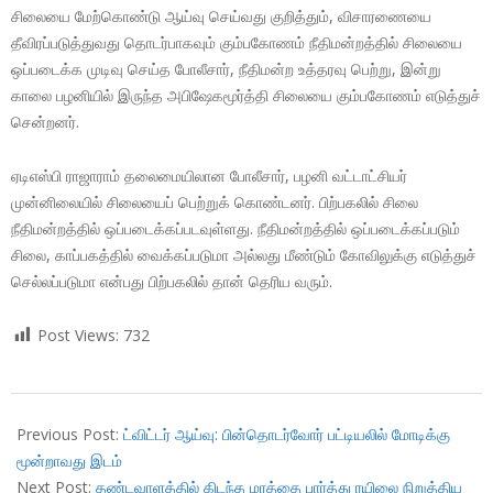
சிலையை மேற்கொண்டு ஆய்வு செய்வது குறித்தும், விசாரணையை
தீவிரப்படுத்துவது தொடர்பாகவும் கும்பகோணம் நீதிமன்றத்தில் சிலையை
ஒப்படைக்க முடிவு செய்த போலீசார், நீதிமன்ற உத்தரவு பெற்று, இன்று
காலை பழனியில் இருந்த அபிஷேகமூர்த்தி சிலையை கும்பகோணம் எடுத்துச்
சென்றனர்.
ஏடிஎஸ்பி ராஜாராம் தலைமையிலான போலீசார், பழனி வட்டாட்சியர்
முன்னிலையில் சிலையைப் பெற்றுக் கொண்டனர். பிற்பகலில் சிலை
நீதிமன்றத்தில் ஒப்படைக்கப்படவுள்ளது. நீதிமன்றத்தில் ஒப்படைக்கப்படும்
சிலை, காப்பகத்தில் வைக்கப்படுமா அல்லது மீண்டும் கோவிலுக்கு எடுத்துச்
செல்லப்படுமா என்பது பிற்பகலில் தான் தெரிய வரும்.
Post Views:
732
2018-
07-
Previous Post:
ட்விட்டர் ஆய்வு: பின்தொடர்வோர் பட்டியலில் மோடிக்கு
11
மூன்றாவது இடம்
Next Post:
தண்டவாளத்தில் கிடந்த மரத்தை பார்த்து ரயிலை நிறுத்திய