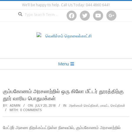
Skip
We’ll be happy to help. Call Us Today: 044 4860 6441
to
Search
facebook
twitter
youtube
google
content
Secondary
Menu
Navigation
Menu
கும்பகோணம் அரசலாற்றில் ஒரு கிலோ மீட்டர் தூரத்திற்கு
தூர் வாரிய பொதுமக்கள்
BY:
ADMIN
ON:
JULY 20, 2018
IN:
அண்மைச் செய்திகள்
,
மாவட்ட செய்திகள்
WITH:
0 COMMENTS
மேட்டூர் அணை திறக்கப்பட்டுள்ள நிலையில், கும்பகோணம் அரசலாற்றில்