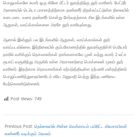
பொதுமக்களே சுமார் ஒரு கிலோ மீட்டர் தூரத்திற்கு தூர் வாரினர். மேட்டூர்
அணையில் டெல்டா பாசனத்திற்காக தண்ணீர் திறக்கப்பட்டுள்ள நிலையில்
கடைமடை வரை தண்ணீர் சென்று சேர்வதற்காக சில இடங்களில் உள்ள
ஆறுகள், வாய்க்கால்களை அரசே தூர் வாரியுள்ளது.
ஆனால் இன்னும் பல இடங்களில் ஆறுகள், வாய்க்கால்கள் தூர்
வாரப்படவில்லை. இந்நிலையில் கும்பகோணத்தில் துவரங்குறிச்சி பெரியார்
நகரில் வசிக்கும் நெசவாளர்கள் தாங்களாகவே முன் வந்து சுமார் 2 லட்ச
ரூபாய் வசூலித்து அருகில் உள்ள அரசாலாற்றை பொக்லைன் மூலம் தூர்
வாரினர். இதற்காக நெசவாளர்கள் ஏற்படுத்தியுள்ள நற்பணி மன்றத்தினர்
பொதுப்பணித்துறையினரிடம் உரிய அனுமதி பெற்று இந்த பணியை
மேற்கொண்டுள்ளனர்.
Post Views:
749
2018-
07-
Previous Post:
நெல்லையில் சின்ன வெங்காயம் பயிரிட்ட விவசாயிகள்
20
கண்ணீர் வடிக்கும் அவலம்