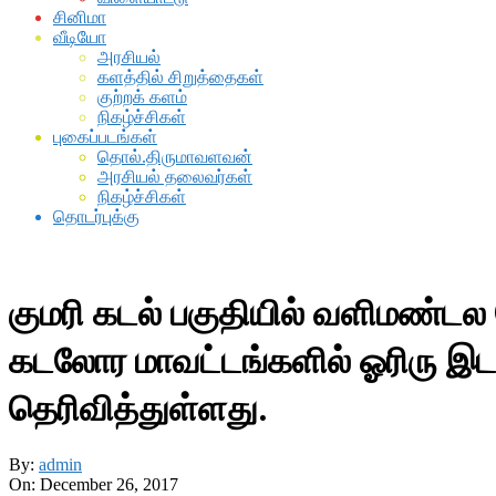
சினிமா
வீடியோ
அரசியல்
களத்தில் சிறுத்தைகள்
குற்றக் களம்
நிகழ்ச்சிகள்
புகைப்படங்கள்
தொல்.திருமாவளவன்
அரசியல் தலைவர்கள்
நிகழ்ச்சிகள்
தொடர்புக்கு
குமரி கடல் பகுதியில் வளிமண்டல மே
கடலோர மாவட்டங்களில் ஓரிரு இ
தெரிவித்துள்ளது.
By:
admin
On:
December 26, 2017