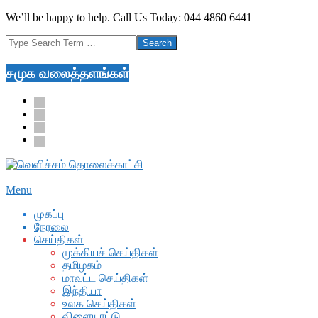
Skip
We’ll be happy to help. Call Us Today: 044 4860 6441
to
Search
content
சமுக வலைத்தளங்கள்
facebook
twitter
youtube
google
Secondary
Menu
Navigation
முகப்பு
Menu
நேரலை
செய்திகள்
முக்கியச் செய்திகள்
தமிழகம்
மாவட்ட செய்திகள்
இந்தியா
உலக செய்திகள்
விளையாட்டு