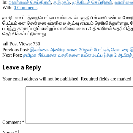
In:
அண்மைச் செய்திகள்
,
தமிழகம்
,
முக்கியச் செய்திகள்
,
வானிலை
With:
0 Comments
குமரி மாவட்டத்தையொட்டிய வங்க கடல் பகுதியில் வளிமண்டல மேலடுக
பெய்யும் என சென்னை வானிலை ஆய்வு மையம் தெரிவித்துள்ளது. மேல
படர்ந்து காணப்படும் என்றும் வானிலை மைய அதிகாரிகள் தெரிவித்த
தெரிவிக்கப்பட்டுள்ளது.
Post Views:
730
2017-
Previous Post:
இலங்கை அணியுடனான 20ஓவர் போட்டித் தொடரை இந்த
12-
Next Post:
தமிழக நீர்ப்பாசன வசதிகளை நவீனமயப்படுத்த 2 ஆயிரத்
26
Leave a Reply
Your email address will not be published.
Required fields are marked
Comment
*
Name
*