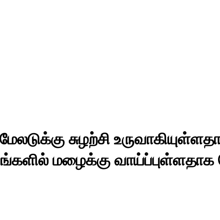
லடுக்கு சுழற்சி உருவாகியுள்ளதால்
டங்களில் மழைக்கு வாய்ப்புள்ளத