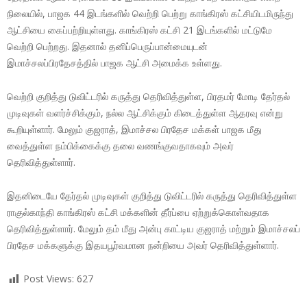
நிலையில், பாஜக 44 இடங்களில் வெற்றி பெற்று காங்கிரஸ் கட்சியிடமிருந்து
ஆட்சியை கைப்பற்றியுள்ளது. காங்கிரஸ் கட்சி 21 இடங்களில் மட்டுமே
வெற்றி பெற்றது. இதனால் தனிப்பெருப்பான்மையுடன்
இமாச்சலப்பிரதேசத்தில் பாஜக ஆட்சி அமைக்க உள்ளது.
வெற்றி குறித்து டுவிட்டரில் கருத்து தெரிவித்துள்ள, பிரதமர் மோடி தேர்தல்
முடிவுகள் வளர்ச்சிக்கும், நல்ல ஆட்சிக்கும் கிடைத்துள்ள ஆதரவு என்று
கூறியுள்ளார். மேலும் குஜராத், இமாச்சல பிரதேச மக்கள் பாஜக மீது
வைத்துள்ள நம்பிக்கைக்கு தலை வணங்குவதாகவும் அவர்
தெரிவித்துள்ளார்.
இதனிடையே தேர்தல் முடிவுகள் குறித்து டுவிட்டரில் கருத்து தெரிவித்துள்ள
ராகுல்காந்தி காங்கிரஸ் கட்சி மக்களின் தீர்ப்பை ஏற்றுக்கொள்வதாக
தெரிவித்துள்ளார். மேலும் தம் மீது அன்பு காட்டிய குஜராத் மற்றும் இமாச்சலப்
பிரதேச மக்களுக்கு இதயபூர்வமான நன்றியை அவர் தெரிவித்துள்ளார்.
Post Views:
627