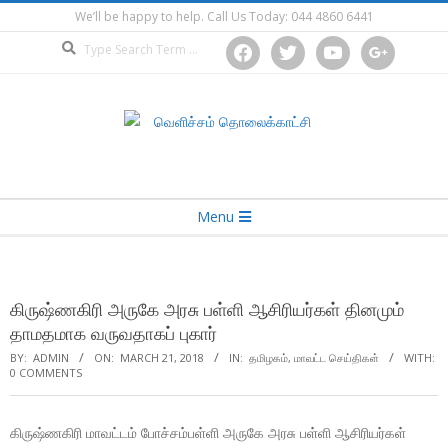
Skip
We’ll be happy to help. Call Us Today: 044 4860 6441
to
Search
facebook
twitter
youtube
google
content
Secondary
Menu
Navigation
Menu
கிருஷ்ணகிரி அருகே அரசு பள்ளி ஆசிரியர்கள் தினமும்
தாமதமாக வருவதாகப் புகார்
BY:
ADMIN
ON:
MARCH 21, 2018
IN:
தமிழகம்
,
மாவட்ட செய்திகள்
WITH:
0 COMMENTS
கிருஷ்ணகிரி மாவட்டம் போச்சம்பள்ளி அருகே அரசு பள்ளி ஆசிரியர்கள்