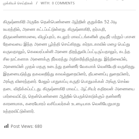
முக்கியச் செய்திகள்
WITH:
0 COMMENTS
கிருஷ்ணகிரி அருகே தென்பெண்ணை ஆற்றின் குறுக்கே 52 அடி
உயரத்தில், அணை கட்டப்பட்டுள்ளது. கிருஷ்ணகிரி, தர்மபுரி,
திருவண்ணாமலை, விழுப்புரம், கடலூர் மாவட்டங்களின் குடிநீர் மற்றும் பாசன
தேவையை இந்த அணை பூர்த்தி செய்கிறது. கர்நாடகாவில் மழை பெய்து
வருவதாலும், கெலவரப்பள்ளி அணை திறந்துவிடப்பட்டிருப்பதாலும், கடந்த
சில நாட்களாக அணைக்கு நீர்வரத்து அதிகரித்திருந்தது. இந்நிலையில்,
அணையின் முதல் மதகு உடைந்து தண்ணீர் வேகமாக் வெளியேறி வருகிறது.
இதனையடுத்து தகவலறிந்து காவல்துறையினர், தீயணைப்பு துறையினர்,
அங்கு விரைந்தனர். மேலும் பாதுகாப்பு கருதி பொதுமக்கள் அங்கு செல்ல
தடை விதிக்கப்பட்டது. கிருஷ்ணகிரி மாவட்ட ஆட்சியர் கதிரவன் அணையை
பார்வையிட்டு, தென்பெண்ணை ஆற்றில் பெருக்கெடுக்கும் தண்ணீர்
காரணமாக, கரையோரம் வசிப்பவர்கள் உடனடியாக வெளியேறுமாறு
உத்தரவிட்டுள்ளார்.
Post Views:
680