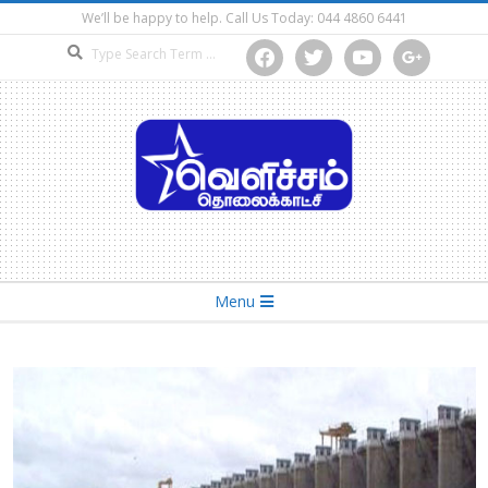
Skip
We’ll be happy to help. Call Us Today: 044 4860 6441
to
Search
facebook
twitter
youtube
google
content
Secondary
Menu
Navigation
Menu