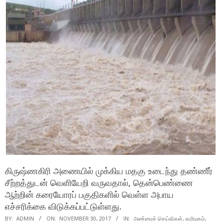
கிருஷ்ணகிரி அணையில் முக்கிய மதகு உடைந்து தண்ணீர்
சீற்றத்துடன் வெளியேறி வருவதால், தென்பெண்ணை
ஆற்றின் கரையோரப் பகுதிகளில் வெள்ள அபாய
எச்சரிக்கை விடுக்கப்பட்டுள்ளது.
BY:
ADMIN
ON:
NOVEMBER 30, 2017
IN:
அண்மைச் செய்திகள்
,
தமிழகம்
,