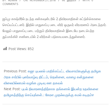
BY:
ADMIN
ON:
NOVEMBER 27, 2018
IN:
இந்தியா
WITH:
0
COMMENTS
ஜம்மு காஷ்மீரில் நடந்த என்கவுன்டரில் 2 தீவிரவாதிகள் சுட்டுக்கொலை
செய்யப்பட்டனர். இதில் பாதுகாப்பு படை வீரர் ஒருவர் வீரமரணம் அடைந்தார்.
மேலும் பாதுகாப்பு படை மற்றும் தீவிரவாதிகள் இடையே நடைபெற்ற
துப்பாக்கிச் சண்டையில் 2 வீரர்கள் படுகாயமடைந்துள்ளனர்.
Post Views:
852
2018-
11-
Previous Post:
கஜா புயலால் பாதிக்கப்பட்ட விவசாயிகளுக்கு தமிழக
27
அரசு சார்பில் புனர்வாழ்வு திட்டம், தென்னை, வாழை கன்றுகளை
விலையில்லாமல் வழங்க முடிவு என தகவல்
Next Post:
புயல் நிவாரணத்திற்காக தங்களால் இயன்ற உதவிகளை
தமிழகத்திற்கு செய்யுங்கள்..: கேரள முதல்வருக்கு கமல் கடிதம்v