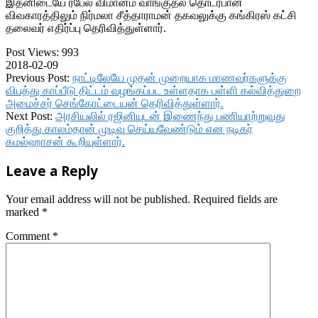
இதனிடையே ரபேல் விமானம் வாங்குதல் தொடர்பான
விவகாரத்திலும் நிர்மலா சீத்தாராமன் தகவலுக்கு கங்கிரஸ் கட்சி
தலைவர் எதிர்ப்பு தெரிவித்துள்ளார்.
Post Views:
993
2018-02-09
Previous Post:
நாட்டிலேயே முதன் முறையாக மாணவர்களுக்கு
விபத்து காப்பீடு திட்டம் வழங்கப்பட உள்ளதாக பள்ளி கல்வித்துறை
அமைச்சர் செங்கோட்டையன் தெரிவித்துள்ளார்.
Next Post:
அரசியலில் ரஜினியுடன் இணைந்து பணியாற்றுவது
குறித்து காலம்தான் முடிவு செய்யவேண்டும் என நடிகர்
கமல்ஹாசன் கூறியுள்ளார்.
Leave a Reply
Your email address will not be published.
Required fields are
marked
*
Comment
*