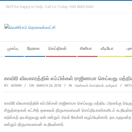
Skip
We’ll be happy to help. Call Us Today: 044 4860 6441
to
content
Secondary
முகப்பு
நேரலை
செய்திகள்
சினிமா
வீடியோ
பு
Navigation
Menu
காவிரி விவகாரத்தில் எம்.பிக்கள் ராஜினாமா செய்வது மத்த
BY:
ADMIN
ON:
MARCH 26, 2018
IN:
அண்மைச் செய்திகள்
,
தமிழகம்
WITH
காவிரி விவகாரத்தில் எம்.பிக்கள் ராஜினாமா செய்வது மத்திய அரசுக்கு நெரு
சிறுத்தைகள் கட்சித் தலைவர் திருமாவளவன் செய்தியாளர்களிடம் கூறியுள்ள
எடுக்கத் தயங்குவது ஏன் என்றும் அவர் கேள்வி எழுப்பியுள்ளார். நாடாளுமன
என்றும் திருமாவளவன் கூறியுள்ளார்.