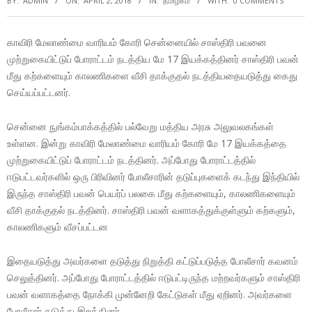
BY:
ADMIN
ON:
APRIL 2, 2018
IN:
தமிழகம்
WITH:
0 COMMENTS
காவிரி மேலாண்மை வாரியம் கோரி சென்னையில் சாஸ்திரி பவனை
முற்றுகையிட்டுப் போராட்டம் நடத்திய மே 17 இயக்கத்தினர் சாஸ்திரி பவன்
மீது கற்களையும் காலணிகளை வீசி தாக்குதல் நடத்தியதையடுத்து கைது
செய்யப்பட்டனர்.
சென்னை நுங்கம்பாக்கத்தில் பல்வேறு மத்திய அரசு அலுவலகங்கள்
உள்ளன. இன்று காவிரி மேலாண்மை வாரியம் கோரி மே 17 இயக்கத்தை
முற்றுகையிட்டுப் போராட்டம் நடத்தினர். அப்போது போராட்டத்தில்
ஈடுபட்டவர்களில் ஒரு பிரிவினர் போலீசாரின் தடுப்புகளைக் கடந்து இந்தியில்
இருந்த சாஸ்திரி பவன் பெயர்ப் பலகை மீது கற்களையும், காலணிகளையும்
வீசி தாக்குதல் நடத்தினர். சாஸ்திரி பவன் வளாகத்துக்குள்ளும் கற்களும்,
காலணிகளும் வீசப்பட்டன
இதையடுத்து அவர்களை தடுத்து நிறுத்தி கட்டுப்படுத்த போலீசார் கவனம்
செலுத்தினர். அப்போது போராட்டத்தில் ஈடுபட்டிருந்த மற்றவர்களும் சாஸ்திரி
பவன் வளாகத்தை நோக்கி முன்னேறி கேட்டுகள் மீது ஏறினர். அவர்களை
போலீசார் தடுத்து இறக்கினர்.