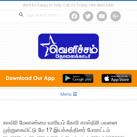
Skip
We’ll be happy to help. Call Us Today: 044 4860 6441
to
Search
facebook
twitter
youtube
google
content
Secondary
Menu
Navigation
Menu
காவிரி மேலாண்மை வாரியம் கோரி சாஸ்திரி பவனை
முற்றுகையிட்டு மே 17 இயக்கத்தினர் போராட்டம்