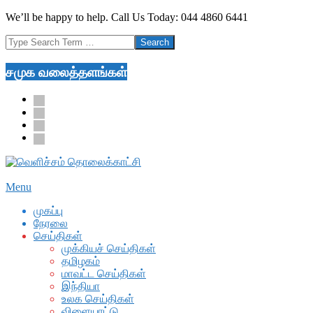
Skip
We’ll be happy to help. Call Us Today: 044 4860 6441
to
Search
content
சமுக வலைத்தளங்கள்
facebook
twitter
youtube
google
Secondary
Menu
Navigation
முகப்பு
Menu
நேரலை
செய்திகள்
முக்கியச் செய்திகள்
தமிழகம்
மாவட்ட செய்திகள்
இந்தியா
உலக செய்திகள்
விளையாட்டு