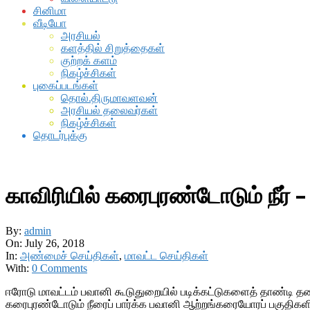
சினிமா
வீடியோ
அரசியல்
களத்தில் சிறுத்தைகள்
குற்றக் களம்
நிகழ்ச்சிகள்
புகைப்படங்கள்
தொல்.திருமாவளவன்
அரசியல் தலைவர்கள்
நிகழ்ச்சிகள்
தொடர்புக்கு
காவிரியில் கரைபுரண்டோடும் நீர்
By:
admin
On:
July 26, 2018
In:
அண்மைச் செய்திகள்
,
மாவட்ட செய்திகள்
With:
0 Comments
ஈரோடு மாவட்டம் பவானி கூடுதுறையில் படிக்கட்டுகளைத் தாண்டி தண்
கரைபுரண்டோடும் நீரைப் பார்க்க பவானி ஆற்றங்கரையோரப் பகுத