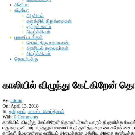
சினிமா
வீடியோ
அரசியல்
களத்தில் சிறுத்தைகள்
குற்றக் களம்
நிகழ்ச்சிகள்
புகைப்படங்கள்
தொல்.திருமாவளவன்
அரசியல் தலைவர்கள்
நிகழ்ச்சிகள்
தொடர்புக்கு
காலியில் விழுந்து கேட்கிறேன் 
By:
admin
On:
April 13, 2018
In:
தமிழகம்
,
மாவட்ட செய்திகள்
With:
0 Comments
காலியில் விழுந்து கேட்கிறேன் தொண்டர்கள் யாரும் தீ குளிக்க வே
மதுரை தனியார் மருத்துவமனையில் தீ குளித்த சரவண சுரேஷ் சை பார்
காவேரி மேலாண்மை வாரியம் அமைக்காத மத்திய அரசை கண்டித்து வி