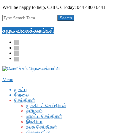
Skip
We’ll be happy to help. Call Us Today: 044 4860 6441
to
Search
content
சமுக வலைத்தளங்கள்
facebook
twitter
youtube
google
Secondary
Menu
Navigation
முகப்பு
Menu
நேரலை
செய்திகள்
முக்கியச் செய்திகள்
தமிழகம்
மாவட்ட செய்திகள்
இந்தியா
உலக செய்திகள்
விளையாட்டு