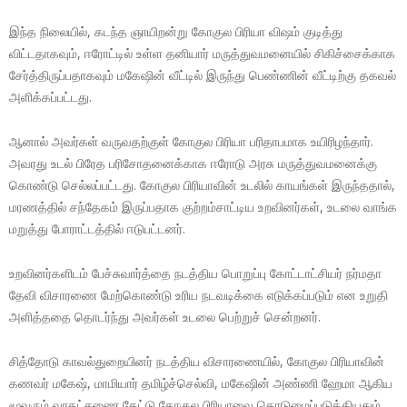
இந்த நிலையில், கடந்த ஞாயிறன்று கோகுல பிரியா விஷம் குடித்து
விட்டதாகவும், ஈரோட்டில் உள்ள தனியார் மருத்துவமனையில் சிகிச்சைக்காக
சேர்த்திருப்பதாகவும் மகேஷின் வீட்டில் இருந்து பெண்ணின் வீட்டிற்கு தகவல்
அளிக்கப்பட்டது.
ஆனால் அவர்கள் வருவதற்குள் கோகுல பிரியா பரிதாபமாக உயிரிழந்தார்.
அவரது உடல் பிரேத பரிசோதனைக்காக ஈரோடு அரசு மருத்துவமனைக்கு
கொண்டு செல்லப்பட்டது. கோகுல பிரியாவின் உடலில் காயங்கள் இருந்ததால்,
மரணத்தில் சந்தேகம் இருப்பதாக குற்றம்சாட்டிய உறவினர்கள், உடலை வாங்க
மறுத்து போராட்டத்தில் ஈடுபட்டனர்.
உறவினர்களிடம் பேச்சுவார்த்தை நடத்திய பொறுப்பு கோட்டாட்சியர் நர்மதா
தேவி விசாரணை மேற்கொண்டு உரிய நடவடிக்கை எடுக்கப்படும் என உறுதி
அளித்ததை தொடர்ந்து அவர்கள் உடலை பெற்றுச் சென்றனர்.
சித்தோடு காவல்துறையினர் நடத்திய விசாரணையில், கோகுல பிரியாவின்
கணவர் மகேஷ், மாமியார் தமிழ்ச்செல்வி, மகேஷின் அண்ணி ஹேமா ஆகிய
மூவரும் வரதட்சணை கேட்டு கோகுல பிரியாவை கொடுமைப்படுத்தியதும்,