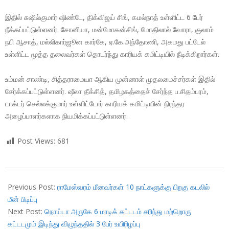
இதில் சுஷில்குமார் ஷிண்டே, திக்விஜய் சிங், கமல்நாத் உள்ளிட்ட 6 பேர்
நீக்கப்பட்டுள்ளனர். சோனியா, மன்மோகன்சிங், மோதிலால் வோரா, குலாம்
நபி ஆசாத், மல்லிகார்ஜூன கார்கே, ஏ.கே.அந்தோணி, அகமது பட்டேல்
உள்ளிட்ட மூத்த தலைவர்கள் தொடர்ந்து காரியக் கமிட்டியில் நீடிக்கிறார்கள்.
உம்மன் சாண்டி, சித்தராமையா ஆகிய முன்னாள் முதலமைச்சர்கள் இதில்
சேர்க்கப்பட்டுள்ளனர். ஷீலா தீக்சித், தமிழகத்தைச் சேர்ந்த ப.சிதம்பரம்,
டாக்டர் செல்லக்குமார் உள்ளிட்டோர் காரியக் கமிட்டியின் நிரந்தர
அழைப்பாளர்களாக நியமிக்கப்பட்டுள்ளனர்.
Post Views:
681
2018-
07-
Previous Post:
ராமேஸ்வரம் மீனவர்கள் 10 நாட்களுக்கு பிறகு கடலில்
18
மீன் பிடிப்பு
Next Post:
நொய்டா அருகே 6 மாடிக் கட்டடம் சரிந்து மற்றொரு
கட்டடமும் இடிந்து விழுந்ததில் 3 பேர் உயிரிழப்பு