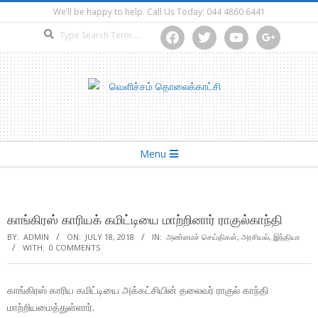
Skip
We’ll be happy to help. Call Us Today: 044 4860 6441
to
Search
facebook
twitter
youtube
google
content
Secondary
Menu
Navigation
Menu
காங்கிரஸ் காரியக் கமிட்டியை மாற்றினார் ராகுல்காந்தி
BY:
ADMIN
ON:
JULY 18, 2018
IN:
அண்மைச் செய்திகள்
,
அரசியல்
,
இந்தியா
WITH:
0 COMMENTS
காங்கிரஸ் காரிய கமிட்டியை அக்கட்சியின் தலைவர் ராகுல் காந்தி
மாற்றியமைத்துள்ளார்.