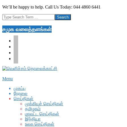
Skip
We’ll be happy to help. Call Us Today: 044 4860 6441
to
Search
content
சமுக வலைத்தளங்கள்
facebook
twitter
youtube
google
Secondary
Menu
Navigation
முகப்பு
Menu
நேரலை
செய்திகள்
முக்கியச் செய்திகள்
தமிழகம்
மாவட்ட செய்திகள்
இந்தியா
உலக செய்திகள்