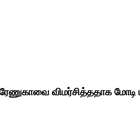
 ரேணுகாவை விமர்சித்ததாக மோடி மீத