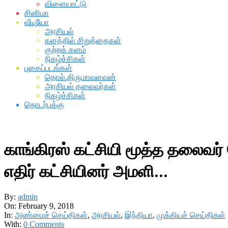
விளையாட்டு
சினிமா
வீடியோ
அரசியல்
களத்தில் சிறுத்தைகள்
குற்றக் களம்
நிகழ்ச்சிகள்
புகைப்படங்கள்
தொல்.திருமாவளவன்
அரசியல் தலைவர்கள்
நிகழ்ச்சிகள்
தொடர்புக்கு
காங்கிரஸ் கட்சியி மூத்த தலைவர்
எதிர் கட்சியினர் அமளி…
By:
admin
On:
February 9, 2018
In:
அண்மைச் செய்திகள்
,
அரசியல்
,
இந்தியா
,
முக்கியச் செய்திகள்
With:
0 Comments