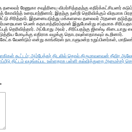
த்த தலைவர் ரேணுகா சவுத்ரியை விமர்சித்ததற்கு எதிர்க்கட்சியனர் கட
் கோவிந்த் உரையாற்றினார். இதற்கு நன்றி தெரிவிக்கும் விதமாக பிர
மிட்டு சிரித்தார். இதனையடுத்து மக்களவை தலைவர் அதனை தடுத்து நி
ிர்மறையான பெண் கதாபாத்திரம்தான் இதுபோன்று சப்தமாக சிரிப்பதாகக் 
புத் தெரிவித்தார். அப்போது அவர் , சிரிப்பதற்கு ஜிஎஸ்டி கிடையாது எ
த்திய மோடிக்கு எதிராக வழக்கு தொடரவுள்ளதாகவும் கூறினார்.
கேட்க வேண்டும் என்று காங்கிரஸ் நாடாளுமன்ற உறுப்பினர்கள், மாநிலங்
்வாகிகள் கூட்டம்; அம்பேத்கர் திடலில் தொல்.திருமாவளவன் தீவிர
்பீடு திட்டம் வழங்கப்பட உள்ளதாக பள்ளி கல்வித்துறை அமைச்சர் ச
*