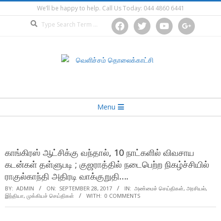
Skip
We’ll be happy to help. Call Us Today: 044 4860 6441
to
Search
facebook
twitter
youtube
google
content
Secondary
Menu
Navigation
Menu
காங்கிரஸ் ஆட்சிக்கு வந்தால், 10 நாட்களில் விவசாய
கடன்கள் தள்ளுபடி ; குஜராத்தில் நடைபெற்ற நிகழ்ச்சியில்
ராகுல்காந்தி அதிரடி வாக்குறுதி….
BY:
ADMIN
ON:
SEPTEMBER 28, 2017
IN:
அண்மைச் செய்திகள்
,
அரசியல்
,
இந்தியா
,
முக்கியச் செய்திகள்
WITH:
0 COMMENTS