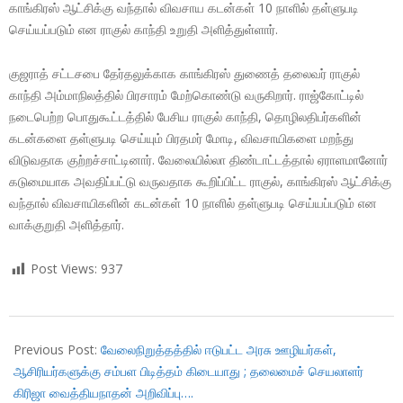
காங்கிரஸ் ஆட்சிக்கு வந்தால் விவசாய கடன்கள் 10 நாளில் தள்ளுபடி
செய்யப்படும் என ராகுல் காந்தி உறுதி அளித்துள்ளார்.
குஜராத் சட்டசபை தேர்தலுக்காக காங்கிரஸ் துணைத் தலைவர் ராகுல்
காந்தி அம்மாநிலத்தில் பிரசாரம் மேற்கொண்டு வருகிறார். ராஜ்கோட்டில்
நடைபெற்ற பொதுகூட்டத்தில் பேசிய ராகுல் காந்தி, தொழிலதிபர்களின்
கடன்களை தள்ளுபடி செய்யும் பிரதமர் மோடி, விவசாயிகளை மறந்து
விடுவதாக குற்றச்சாட்டினார். வேலையில்லா திண்டாட்டத்தால் ஏராளமானோர்
கடுமையாக அவதிப்பட்டு வருவதாக கூறிப்பிட்ட ராகுல், காங்கிரஸ் ஆட்சிக்கு
வந்தால் விவசாயிகளின் கடன்கள் 10 நாளில் தள்ளுபடி செய்யப்படும் என
வாக்குறுதி அளித்தார்.
Post Views:
937
2017-
09-
Previous Post:
வேலைநிறுத்தத்தில் ஈடுபட்ட அரசு ஊழியர்கள்,
28
ஆசிரியர்களுக்கு சம்பள பிடித்தம் கிடையாது ; தலைமைச் செயலாளர்
கிரிஜா வைத்தியநாதன் அறிவிப்பு….