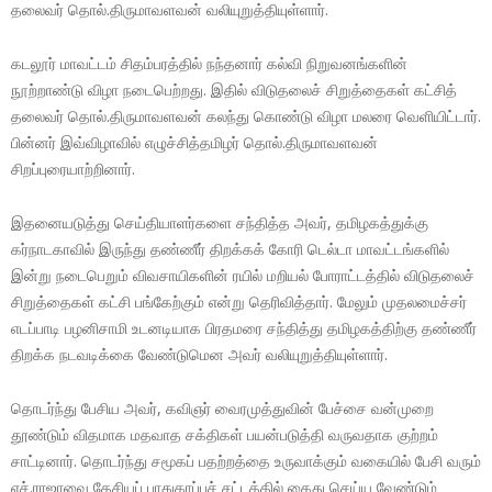
தலைவர் தொல்.திருமாவளவன் வலியுறுத்தியுள்ளார்.
கடலூர் மாவட்டம் சிதம்பரத்தில் நந்தனார் கல்வி நிறுவனங்களின்
நூற்றாண்டு விழா நடைபெற்றது. இதில் விடுதலைச் சிறுத்தைகள் கட்சித்
தலைவர் தொல்.திருமாவளவன் கலந்து கொண்டு விழா மலரை வெளியிட்டார்.
பின்னர் இவ்விழாவில் எழுச்சித்தமிழர் தொல்.திருமாவளவன்
சிறப்புரையாற்றினார்.
இதனையடுத்து செய்தியாளர்களை சந்தித்த அவர், தமிழகத்துக்கு
கர்நாடகாவில் இருந்து தண்ணீர் திறக்கக் கோரி டெல்டா மாவட்டங்களில்
இன்று நடைபெறும் விவசாயிகளின் ரயில் மறியல் போராட்டத்தில் விடுதலைச்
சிறுத்தைகள் கட்சி பங்கேற்கும் என்று தெரிவித்தார். மேலும் முதலமைச்சர்
எடப்பாடி பழனிசாமி உடனடியாக பிரதமரை சந்தித்து தமிழகத்திற்கு தண்ணீர்
திறக்க நடவடிக்கை வேண்டுமென அவர் வலியுறுத்தியுள்ளார்.
தொடர்ந்து பேசிய அவர், கவிஞர் வைரமுத்துவின் பேச்சை வன்முறை
தூண்டும் விதமாக மதவாத சக்திகள் பயன்படுத்தி வருவதாக குற்றம்
சாட்டினார். தொடர்ந்து சமூகப் பதற்றத்தை உருவாக்கும் வகையில் பேசி வரும்
எச்.ராஜாவை தேசியப் பாதுகாப்புச் சட்டத்தில் கைது செய்ய வேண்டும்