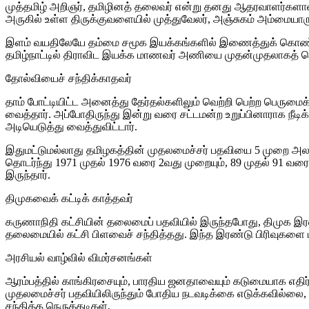
முத்தமிழ் அறிஞர், தமிழினத் தலைவர் என்று தனது ஆதரவாளர்களால் 
அருகில் உள்ள திருக்குவளையில் முத்துவேலர், அஞ்சுகம் அம்மையாரு
இளம் வயதிலேயே தம்மை சமூக இயக்கங்களில் இணைத்துக் கொண்ட கருணா
தமிழ்நாட்டில் திராவிட இயக்க மாணவர் அணியை முதன்முதலாகத் 
தோல்வியைச் சந்திக்காதவர்
தாம் போட்டியிட்ட அனைத்து தேர்தல்களிலும் வெற்றி பெற்ற பெருமை
வைத்தார். அப்போதிருந்து இன்று வரை சட்டமன்ற உறுப்பினாராக நீடிக
அடியெடுத்து வைத்துவிட்டார்.
இதுமட்டுமல்லாது தமிழகத்தின் முதலமைச்சர் பதவியை 5 முறை அலங்
தொடர்ந்து 1971 முதல் 1976 வரை 2வது முறையும், 89 முதல் 91 வர
இருந்தார்.
திமுகவைக் கட்டிக் காத்தவர்
கருணாநிதி கட்சியின் தலைமைப் பதவியில் இருந்தபோது, திமுக இரண்
தலைமையில் கட்சி பிளவைச் சந்தித்தது. இந்த இரண்டு பிரிவுகளை மீ
அரசியல் வாழ்வில் விமர்சனங்கள்
ஆரம்பத்தில் காங்கிரசையும், பாரதிய ஜனதாவையும் கடுமையாக எதி
முதலமைச்சர் பதவியிலிருந்தும் போதிய நடவடிக்கை எடுக்கவில்லை, 2
சந்தித்த நெருக்கடிகள்.