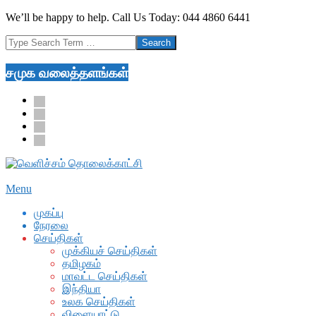
Skip
We’ll be happy to help. Call Us Today: 044 4860 6441
to
Search
content
சமுக வலைத்தளங்கள்
facebook
twitter
youtube
google
Secondary
Menu
Navigation
முகப்பு
Menu
நேரலை
செய்திகள்
முக்கியச் செய்திகள்
தமிழகம்
மாவட்ட செய்திகள்
இந்தியா
உலக செய்திகள்
விளையாட்டு