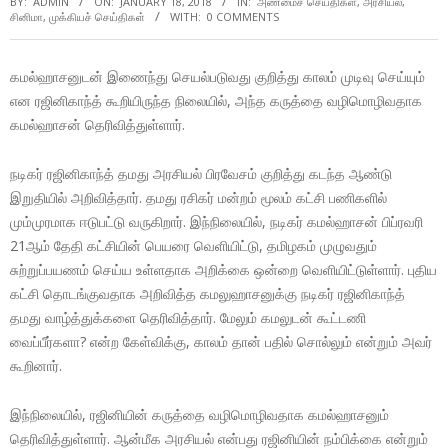
BY:
ADMIN
ON:
JANUARY 18, 2018
IN:
அண்மைச் செய்திகள்
,
அரசியல்
,
சினிமா
,
முக்கியச் செய்திகள்
WITH:
0 COMMENTS
கமல்ஹாசனுடன் இணைந்து செயல்படுவது குறித்து காலம் முடிவு செய்யும்
என ரஜினிகாந்த் கூறியிருந்த நிலையில், அந்த கருத்தை வழிமொழிவதாக
கமல்ஹாசன் தெரிவித்துள்ளார்.
நடிகர் ரஜினிகாந்த் தமது அரசியல் பிரவேசம் குறித்து கடந்த ஆண்டு
இறுதியில் அறிவித்தார். தமது ரசிகர் மன்றம் மூலம் கட்சி பணிகளில்
மும்முரமாக ஈடுபட்டு வருகிறார். இந்நிலையில், நடிகர் கமல்ஹாசன் பிப்ரவரி
21ஆம் தேதி கட்சியின் பெயரை வெளியிட்டு, தமிழகம் முழுவதும்
சுற்றுப்பயணம் செய்ய உள்ளதாக அறிக்கை ஒன்றை வெளியிட்டுள்ளார். புதிய
கட்சி தொடங்குவதாக அறிவித்த கமலுஹாசனுக்கு நடிகர் ரஜினிகாந்த்
தமது வாழ்த்துக்களை தெரிவித்தார். மேலும் கமலுடன் கூட்டணி
வைப்பீர்களா? என்ற கேள்விக்கு, காலம் தான் பதில் சொல்லும் என்றும் அவர்
கூறினார்.
இந்நிலையில், ரஜினியின் கருத்தை வழிமொழிவதாக கமல்ஹாசனும்
தெரிவித்துள்ளார். ஆன்மீக அரசியல் என்பது ரஜினியின் நம்பிக்கை என்றும்