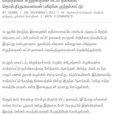
விடுதலைச் சிறுத்தைகள் கட்சி தலைவர்
தொல்.திருமாவளவன் பகிரங்க குற்றச்சாட்டு;
BY:
ADMIN
ON:
DECEMBER 1, 2017
IN:
அண்மைச் செய்திகள்
,
அரசியல்
,
தமிழகம்
,
முக்கியச் செய்திகள்
WITH:
0 COMMENTS
கடலூரில் நிகழ்ந்த இளைஞரின் தற்கொலையில் அரசியல் ஆதாயம் தேடும்
விதமாக பாட்டாளி மக்கள் கட்சி தலைவர் ராமதாஸ் அறிக்கை வெளியிட்டு
இருப்பது வன்முறையை தூண்டும் விதமாக உள்ளது என விடுதலை
சிறுத்தைகள் கட்சி தலைவர் தொல்.திருமாவளவன் தெரிவித்துள்ளார்.
கடலூர் மாவட்டம், விருத்தாச்சலம் அருகே ஸ்ரீமுஷ்ணம் அருகேயுள்ள
சாத்தம்பட்டு குக்கிராமத்தை சேர்ந்தவர் ஆனந்தன். சேர்ந்த அவர் கடந்த
மாதம் மணல் குவாரி வழக்கில் சிறை சென்று, திரும்பியுள்ளார். இந்நிலையில்,
சாத்தம்பட்டு பேருந்து நிலையத்தில் நின்று இருந்த ஆனந்தன், அங்கு வந்த
வைத்தியநாதன், என்ற இளைஞருடன் தகராறு செய்துள்ளார்..
மேலும் தாம் சிறைக்கு சென்று திரும்பி விட்டதாகவும், இப்போது உங்களால்
என்ன செய்ய முடியும் என்று இழிவாக பேசி அடிதடியில் இறங்கியுள்ளார்.
இதற்கு பின்னர் வைத்தியநாதன் பேருந்திலேறி சென்றுள்ளார். .