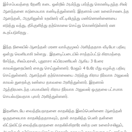
இச்சம்பவத்தை தேனீர் கடை ஒன்றில் அமர்ந்து பார்த்து கொண்டிருந்த சிலர்
ஆனந்தனை கடுமையாக கண்டித்துள்ளனர். இதனால் மன உளைச்சலடைந்த
ஆனந்தன், அருகிலுள்ள் உறவினர் வீட்டிலிருந்து மண்ணெண்ணையை
எடுத்து வந்து, தீக்குளித்து தற்கொலை செய்து கொண்டுள்ளார் என
கூறப்படுகிறது .
இந்த நிலையில் ஆனந்தன் மரண வாக்குமூலம் அளித்ததாக வீடியோ பதிவு
ஒன்று வெளியாகி உள்ளது . இதனடிப்படையில் சாத்தம்பட்டு கிராமத்தை
சேர்ந்த, சிலம்பரசன், புதுராசா சுப்பிரமணியன் ஆகிய 3 பேரை
காவல்துறையினர் கைது செய்துள்ளனர். மேலும் 4 பேரே மீது வழக்கு பதிவு
செய்துள்ளனர். ஆனந்தன் தற்கொலையை அடுத்து கிராம நிர்வாக அலுவலர்
காவல் துறைக்கு உண்மை தகவலை அளித்துள்ளார். இதனால்
ஆத்திரமடைந்த பாமகவினர் கிராம நிர்வாக அலுவலர் ஒருதலை பட்சமாக
செயல்படுவதாக புகார் அளித்துள்ளனர்.
இதனிடையே வைத்தியநாதனை காதலித்த இளம்பெண்ணை ஆனந்தன்
ஒருதலையாக காதலித்ததாகவும், தான் காதலித்த பெண் தன்னை
விட்டுவிட்டு வைத்தியநாதனை காதலிக்கிறாரே என்ற மன உளைச்சலிலும்,
ஆனந்தன் தற்கொலை செய்து கொண்டதாகவும் காவல்துறை வட்டாரங்கள்