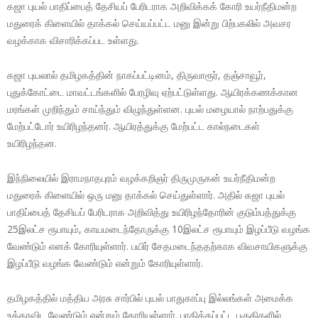
கஜா புயல் பாதிப்பைத் தேசியப் பேரிடராக அறிவிக்கக் கோரி உயர்நீதிமன்ற
மதுரைக் கிளையில் தாக்கல் செய்யப்பட்ட மனு இன்று பிற்பகலில் அவசர
வழக்காக விசாரிக்கப்பட உள்ளது.
கஜா புயலால் தமிழகத்தின் நாகப்பட்டினம், திருவாரூர், தஞ்சாவூர்,
புதுக்கோட்டை மாவட்டங்களில் பேரழிவு ஏற்பட்டுள்ளது. ஆயிரக்கணக்கான
மரங்கள் முறிந்தும் சாய்ந்தும் விழுந்துள்ளன. புயல் மழையால் நாற்பதுக்கு
மேற்பட்டோர் உயிரிழந்தனர். ஆயிரத்துக்கு மேற்பட்ட கால்நடைகள்
உயிரிழந்தன.
இந்நிலையில் இராமநாதபுரம் வழக்கறிஞர் திருமுருகன் உயர்நீதிமன்ற
மதுரைக் கிளையில் ஒரு மனு தாக்கல் செய்துள்ளார். அதில் கஜா புயல்
பாதிப்பைத் தேசியப் பேரிடராக அறிவித்து உயிரிழந்தோரின் குடும்பத்துக்கு
25இலட்ச ரூபாயும், காயமடைந்தோருக்கு 10இலட்ச ரூபாயும் இழப்பீடு வழங்க
வேண்டும் எனக் கோரியுள்ளார். பயிர் சேதமடைந்ததற்காக விவசாயிகளுக்கு
இழப்பீடு வழங்க வேண்டும் என்றும் கோரியுள்ளார்.
தமிழகத்தில் மத்திய அரசு சார்பில் புயல் பாதுகாப்பு இல்லங்கள் அமைக்க
உத்தரவிட வேண்டும் என்றும் கோரியுள்ளார். பாதிக்கப்பட்ட பகுதிகளில்