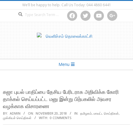
Skip
We’ll be happy to help. Call Us Today: 044 4860 6441
to
Search
facebook
twitter
youtube
google
content
Secondary
Menu
Navigation
Menu
கஜா புயல் பாதிப்பை தேசிய பேரிடராக அறிவிக்க கோரி
தாக்கல் செய்யப்பட்ட மனு இன்று பிற்பகலில் அவசர
வழக்காக விசாரணை
BY:
ADMIN
ON:
NOVEMBER 20, 2018
IN:
தமிழகம்
,
மாவட்ட செய்திகள்
,
முக்கியச் செய்திகள்
WITH:
0 COMMENTS