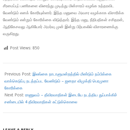
சீரமைப்புப் பணிகளை விரைந்து முடித்து மின்சாரம் வழங்க உத்தரவிட
வேண்டும் எனக் கோரியுள்ளார். இந்த மனுவை அவசர வழக்காக விசாரிக்க
வேண்டும் என்றும் கோரிக்கை விடுத்தார். இந்த மனு, நீதிபதிகள் சசிதரன்,
ஆதிகேசவலு ஆகியோர் அமர்வு முன் இன்று பிற்பகலில் விசாரணைக்கு
வருகிறது.
Post Views:
850
2018-
11-
Previous Post:
இலங்கை நாடாளுமன்றத்தில் மீண்டும் நம்பிக்கை
20
வாக்கெடுப்பு நடத்தப்பட வேண்டும் – ஜனதா விமுக்தி பெரமுனா
கோரிக்கை
Next Post:
ராணுவம் – தீவிரவாதிகள் இடையே நடத்திய துப்பாக்கிச்
சண்டையில் 4 தீவிரவாதிகள் சுட்டுக்கொலை
LEAVE A REPLY