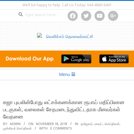
Skip
We’ll be happy to help. Call Us Today: 044 4860 6441
to
Search
facebook
twitter
youtube
google
content
Secondary
Menu
Navigation
Menu
கஜா புயலின்போது லட்சக்கணக்கான ரூபாய் மதிப்பிலான
படகுகள், வலைகள் சேதமடைந்துவிட்டதாக மீனவர்கள்
வேதனை
BY:
ADMIN
ON:
NOVEMBER 18, 2018
IN:
தமிழகம்
,
மாவட்ட செய்திகள்
,
முக்கியச் செய்திகள்
WITH:
0 COMMENTS