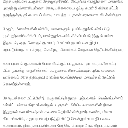
இந்த பாதிப்பில் படகுகள் சேதமுற்றதோடு, அவற்றின் என்ஜின்கள் மண்ணில்
புதைந்து வீணாகியுள்ளன. கோடியக்கரையை ஒட்டி சுமார் 5 கிலோ மீட்டர்
தூரத்துக்கு குப்பையைப் போல, உடைந்த படகுகள் ஏராளமாக கிடக்கின்றன.
மேலும், மீனவர்களின் மீன்பிடி வலைகளும் புயலில் தூக்கி வீசப்பட்டு,
முள்புதர்களில் சிக்கியும், மண்ணுக்கடியில் சிக்கியும் கிழிந்து போயின.
இதனால், ஒரு மீனவருக்கு சுமார் 5 லட்சம் ரூபாய் என இழப்பு
ஏற்பட்டுள்ளதாக உள்ளூர், வெளியூர் மீனவர்கள் வேதனை தெரிவிக்கின்றனர்.
கஜா புயலால் குப்பைகள் போல கிடக்கும் படகுகளை டிராக்டர்களில் கட்டி
மீட்க முயன்று வருகின்றனர். படகுகளை சீரமைக்கவும், புதிய வலைகள்
வாங்கவும் அரசு நிதியுதவி அளிக்க வேண்டுமென மீனவர்கள் கேட்டுக்
கொண்டுள்ளனர்.
கோடியக்கரை மட்டுமின்றி, ஆறுகாட்டுத்துறை, புஷ்பவனம், வெள்ளப்பள்ளம்
உள்ளிட்ட மீனவ கிராமங்களிலும் படகுகள், மீன்பிடி வலைகளின் நிலை
இதுதான் என மீனவர்கள் கவலை தெரிவிக்கின்றனர். எனவே, மீனவ
கிராமங்களில், கஜா புயல் ஏற்படுத்தி விட்டு சென்றுள்ள பாதிப்புகளை
களையவும், நிவாரணப்பணிகளை மேற்கொள்ளவும் அரசு சிறப்பு கவனம்