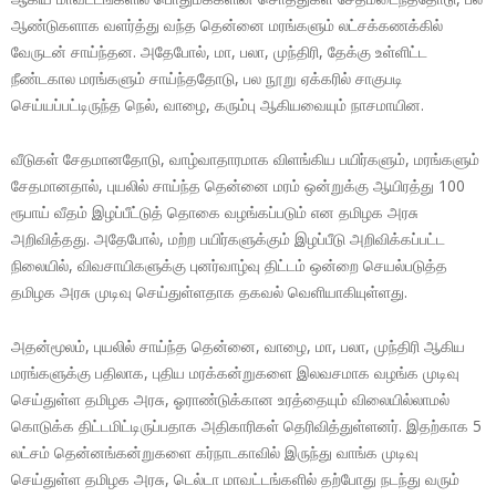
ஆண்டுகளாக வளர்த்து வந்த தென்னை மரங்களும் லட்சக்கணக்கில்
வேருடன் சாய்ந்தன. அதேபோல், மா, பலா, முந்திரி, தேக்கு உள்ளிட்ட
நீண்டகால மரங்களும் சாய்ந்ததோடு, பல நூறு ஏக்கரில் சாகுபடி
செய்யப்பட்டிருந்த நெல், வாழை, கரும்பு ஆகியவையும் நாசமாயின.
வீடுகள் சேதமானதோடு, வாழ்வாதாரமாக விளங்கிய பயிர்களும், மரங்களும்
சேதமானதால், புயலில் சாய்ந்த தென்னை மரம் ஒன்றுக்கு ஆயிரத்து 100
ரூபாய் வீதம் இழப்பீட்டுத் தொகை வழங்கப்படும் என தமிழக அரசு
அறிவித்தது. அதேபோல், மற்ற பயிர்களுக்கும் இழப்பீடு அறிவிக்கப்பட்ட
நிலையில், விவசாயிகளுக்கு புனர்வாழ்வு திட்டம் ஒன்றை செயல்படுத்த
தமிழக அரசு முடிவு செய்துள்ளதாக தகவல் வெளியாகியுள்ளது.
அதன்மூலம், புயலில் சாய்ந்த தென்னை, வாழை, மா, பலா, முந்திரி ஆகிய
மரங்களுக்கு பதிலாக, புதிய மரக்கன்றுகளை இலவசமாக வழங்க முடிவு
செய்துள்ள தமிழக அரசு, ஓராண்டுக்கான உரத்தையும் விலையில்லாமல்
கொடுக்க திட்டமிட்டிருப்பதாக அதிகாரிகள் தெரிவித்துள்ளனர். இதற்காக 5
லட்சம் தென்னங்கன்றுகளை கர்நாடகாவில் இருந்து வாங்க முடிவு
செய்துள்ள தமிழக அரசு, டெல்டா மாவட்டங்களில் தற்போது நடந்து வரும்