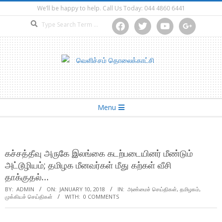
Skip
We’ll be happy to help. Call Us Today: 044 4860 6441
to
Search
facebook
twitter
youtube
google
content
Secondary
Menu
Navigation
Menu
கச்சத்தீவு அருகே இலங்கை கடற்படையினர் மீண்டும்
அட்டூழியம்; தமிழக மீனவர்கள் மீது கற்கள் வீசி
தாக்குதல்…
BY:
ADMIN
ON:
JANUARY 10, 2018
IN:
அண்மைச் செய்திகள்
,
தமிழகம்
,
முக்கியச் செய்திகள்
WITH:
0 COMMENTS