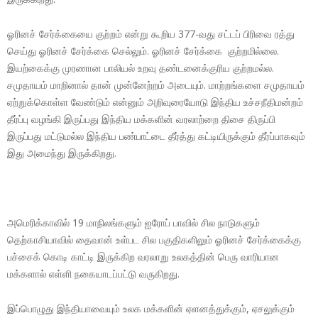
ஓரினச் சேர்க்கையை குற்றம் என்று கூறிய 377-வது சட்டப் பிரிவை ரத்து
செய்து ஓரினச் சேர்க்கை செல்லும். ஓரினச் சேர்க்கை குற்றமில்லை.
இயற்கைக்கு முரணான பாலியல் உறவு தண்டனைக்குரிய குற்றமல்ல.
சமுதாயம் மாறினால் தான் முன்னேற்றம் அடையும். மாற்றங்களை சமுதாயம்
ஏற்றுக்கொள்ள வேண்டும் என்னும் அறிவுரையோடு இந்திய உச்சநீதிமன்றம்
தீர்ப்பு வழங்கி இருப்பது இந்திய மக்களின் வரலாற்றை திசை திருப்பி
இருப்பது மட்டுமல்ல இந்திய பண்பாட்டை தீர்த்து கட்டியிருக்கும் தீர்ப்பாகவும்
இது அமைந்து இருக்கிறது.
அமெரிக்காவில் 19 மாநிலங்களும் ஐரோப் பாவில் சில நாடுகளும்
தெற்காசியாவில் தைவான் உள்பட சில பகுதிகளிலும் ஓரினச் சேர்க்கைக்கு
பச்சைக் கொடி காட்டி இருக்கிற வரலாறு உலகத்தின் பெரு வாரியான
மக்களால் எள்ளி நகையாடப்பட்டு வருகிறது.
இப்பொழுது இந்தியாவையும் உலக மக்களின் ஏளனத்துக்கும், ஏசலுக்கும்