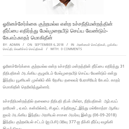
ஓரினச்சேர்க்கை குற்றமல்ல என்ற உச்சநீதிமன்றத்தின்
தீர்ப்பை எதிர்த்து மேல்முறையீடு செய்ய வேண்டும்-
கே.எம்.காதர் மொகிதீன்
BY:
ADMIN
ON:
SEPTEMBER 6, 2018
IN:
அண்மைச் செய்திகள்
,
முக்கிய
செய்தி
,
வெளிச்சம் செய்திகள்
WITH:
0 COMMENTS
ஓரினச்சேர்க்கை குற்றமல்ல என்ற உச்சநீதி மன்றத்தின் தீர்ப்பை எதிர்த்து 31
நீதிபதிகள் அடங்கிய குழுவிடம் மேல்முறையீடு செய்ய வேண்டும் என்று
இந்திய யூனியன் முஸ்லிம் லீக் தேசிய தலைவர் பேராசிரியர் கே.எம். காதர்
மொகிதீன் தெரிவித்துள்ளார்.
உச்சநீதிமன்றத்தில் தலைமை நீதிபதி தீபக் மிஸ்ரா, நீதிபதிகள் ஆர்.எஃப்
நாரிமன் , ஏ.எம். கன்வில்கர், சி.ஒய். சந்திரசூட்,இந்து மல்கோத்ரா ஆகிய
ஐவர் அடங்கிய இந்திய அரசியல் சாசன அமர்வு இன்று (06-09-2018)
இந்திய குற்றவியல் சட்டம் (ஐ.பி.சி) பிரிவு 377-ஐ நீக்கி தீர்ப்பு வழங்கி
இருக்கிறது.