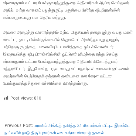
எர்ணாகுளம் வட்டார போக்குவரத்துத்துறை அதிகாரிகள் ஆய்வு செய்தனர்.
அதில், அந்த வாகனம் பலுத்துருட்டி பகுதியை சேர்ந்த ஷிபுபிரான்ஸிஸ்
என்பவருடையது என தெரிய வந்தது.
அவரை அழைத்து விசாரித்ததில் ஆர்வ மிகுதியால் தனது ஐந்து வயது மகள்
ஸ்கூட்டர் ஓட்ட, பின்னிருக்கையில் ஹெல்மெட் அணிந்தவாறு தானும்,
மற்றொரு குழந்தை, மனைவியும் பயணித்ததை ஒப்புக்கொண்டார்.
இதையடுத்து ஷிபு பிரான்ஸிஸ்சின் ஓட்டுனர் உரிமத்தை ரத்து செய்து
எர்ணாகுளம் வட்டார போக்குவரத்துத்துறை அதிகாரி வினோத்குமார்
உத்தரவிட்டார். இதுபோன்று பருவ வயது எட்டாதவர்கள் வாகனம் ஓட்டினால்
அவர்களின் பெற்றோருக்குத்தான் தண்டனை என கேரள வட்டார
போக்குவரத்துத்துறை எச்சரிக்கை விடுத்துள்ளது.
Post Views:
810
2018-
08-
Previous Post:
ஈரானில் சிக்கித் தவித்த 21 மீனவர்கள் மீட்பு… இரண்டே
01
நாட்களில் நாடு திரும்புவார்கள் என சுஷ்மா ஸ்வராஜ் தகவல்