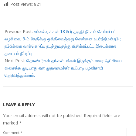
Post Views:
821
2017-
10-
Previous Post:
எம்.எல்.ஏ.க்கள் 18 பேர் தகுதி நீக்கம் செய்யப்பட்ட
05
வழக்கை, 9-ம் தேதிக்கு ஒத்திவைத்தது சென்னை உயர்நீதிமன்றம் ;
நம்பிக்கை வாக்கெடுப்பு நடத்துவதற்கு விதிக்கப்பட்ட இடைக்கால
தடையும் நீட்டிப்பு
Next Post:
தொண்டர்கள் தங்கள் பக்கம் இருக்கும் வரை ஆட்சியை
அசைக்க முடியாது என முதலமைச்சர் எடப்பாடி பழனிசாமி
தெரிவித்துள்ளார்.
LEAVE A REPLY
Your email address will not be published.
Required fields are
marked
*
Comment
*