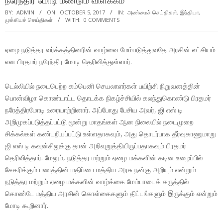
நரேந்திர மோடி மீண்டும் விளக்கம்
BY:
ADMIN
ON:
OCTOBER 5, 2017
IN:
அண்மைச் செய்திகள்
,
இந்தியா
,
முக்கியச் செய்திகள்
WITH:
0 COMMENTS
ஏழை நடுத்தர வர்க்கத்தினரின் வாழ்வை மேம்படுத்துவதே அரசின் லட்சியம்
என பிரதமர் நரேந்திர மோடி தெரிவித்துள்ளார்.
டெல்லியில் நடைபெற்ற கம்பெனி செயலாளர்கள் பயிற்சி நிறுவனத்தின்
பொன்விழா கொண்டாட்ட தொடக்க நிகழ்ச்சியில் கலந்துகொண்டு பிரதமர்
நரேத்திரமோடி உரையாற்றினார். அப்போது பேசிய அவர், ஜி எஸ் டி
அறிமுகப்படுத்தப்பட்டு மூன்று மாதங்கள் ஆன நிலையில் நடைமுறை
சிக்கல்கள் கண்டறியப்பட்டு உள்ளதாகவும், அது தொடர்பாக தீர்வுகாணுமாறு
ஜி எஸ் டி கவுன்சிலுக்கு தான் அறிவுறுத்தியிருப்பதாகவும் பிரதமர்
தெரிவித்தார். மேலும், நடுத்தர மற்றும் ஏழை மக்களின் கடின உழைப்பில்
சேகரிக்கும் பணத்தின் மதிப்பை மத்திய அரசு நன்கு அறியும் என்றும்
நடுத்தர மற்றும் ஏழை மக்களின் வாழ்க்கை மேம்பாடைக் கருத்தில்
கொண்டே மத்திய அரசின் கொள்கைகளும் திட்டங்களும் இருக்கும் என்றும்
மோடி கூறினார்.