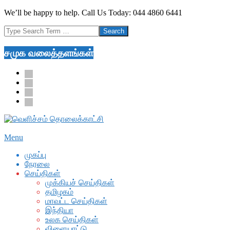
Skip
We’ll be happy to help. Call Us Today: 044 4860 6441
to
Search
content
சமுக வலைத்தளங்கள்
facebook
twitter
youtube
google
Secondary
Menu
Navigation
முகப்பு
Menu
நேரலை
செய்திகள்
முக்கியச் செய்திகள்
தமிழகம்
மாவட்ட செய்திகள்
இந்தியா
உலக செய்திகள்
விளையாட்டு