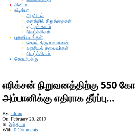
சினிமா
வீடியோ
அரசியல்
களத்தில் சிறுத்தைகள்
குற்றக் களம்
நிகழ்ச்சிகள்
புகைப்படங்கள்
தொல்.திருமாவளவன்
அரசியல் தலைவர்கள்
நிகழ்ச்சிகள்
தொடர்புக்கு
எரிக்சன் நிறுவனத்திற்கு 550 கோ
அம்பானிக்கு எதிராக தீர்ப்பு…
By:
admin
On:
February 20, 2019
In:
இந்தியா
With:
0 Comments