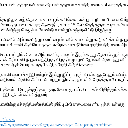
ம்பானி குற்றவாளி என தீர்ப்பளித்துள்ள உச்சநீதிமன்றம், 4 வாரத்தில
்கு நிலுவைத் தொகையை வழங்கவில்லை என்று கூறி, ஸ்வீடனை சேர்ந்
 கோடி ரூபாயை கடந்த ஆண்டு டிசம்பர் 15 ஆம் தேதிக்குள் வழங்க வே
ன் சேர்த்து செலுத்த வேண்டும் என்றும் உத்தரவிட்டு இருந்தது.
பாயை அனில் அம்பானி நிறுவனம் வழங்கவில்லை என்று கூறி எரிக்சன் ந
ாயா விரானி ஆகியோருக்கு எதிராக உச்சநீதிமன்றத்தில் நீதிமன்ற அவம
ெய்ய மட்டும் அனில் அம்பானிக்கு பணம் இருக்கிறது ஆனால், தங்களுக்
ஷ் அம்பானி நிறுவனத்திற்கு விற்கும் முயற்சி தோல்வி அடைந்து விட
னீத் சரன் ஆகியோர் கடந்த 13 ஆம் தேதி அறிவித்தனர்.
வாளி என உச்சநீதிமன்றம் இன்று தீர்ப்பு வழங்கியுள்ளது. மேலும் எரிக
றினால் அனில் அம்பானி மற்றும் இயக்குநர்கள் 2 பேருக்கும் 3 மாதம்
பதிகள், 3 பேருக்கும் தலா ஒரு கோடி ரூபாய் அபராதம் விதித்தும் உத
நீதிபதிகள் எச்சரித்தனர்.
ானிக்கு உச்சநீதிமன்றத்தின் தீர்ப்பு பின்னடைவை ஏற்படுத்தி உள்ளது.
கோரிக்கை
 ஜமாஅத் தலைமையகத்திற்கு வருகைதந்த அமமுக நிர்வாகிகள்