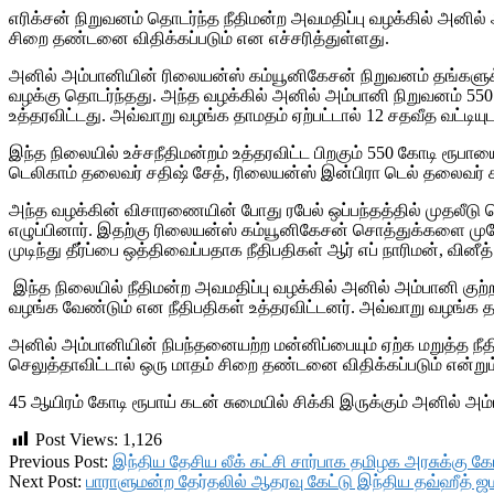
எரிக்சன் நிறுவனம் தொடர்ந்த நீதிமன்ற அவமதிப்பு வழக்கில் அனில் அ
சிறை தண்டனை விதிக்கப்படும் என எச்சரித்துள்ளது.
அனில் அம்பானியின் ரிலையன்ஸ் கம்யூனிகேசன் நிறுவனம் தங்களுக
வழக்கு தொடர்ந்தது. அந்த வழக்கில் அனில் அம்பானி நிறுவனம் 550
உத்தரவிட்டது. அவ்வாறு வழங்க தாமதம் ஏற்பட்டால் 12 சதவீத வட்டியுட
இந்த நிலையில் உச்சநீதிமன்றம் உத்தரவிட்ட பிறகும் 550 கோடி ரூ
டெலிகாம் தலைவர் சதிஷ் சேத், ரிலையன்ஸ் இன்பிரா டெல் தலைவர் ச
அந்த வழக்கின் விசாரணையின் போது ரபேல் ஒப்பந்தத்தில் முதலீடு ச
எழுப்பினார். இதற்கு ரிலையன்ஸ் கம்யூனிகேசன் சொத்துக்களை முகே
முடிந்து தீர்ப்பை ஒத்திவைப்பதாக நீதிபதிகள் ஆர் எப் நாரிமன், வி
இந்த நிலையில் நீதிமன்ற அவமதிப்பு வழக்கில் அனில் அம்பானி குற்ற
வழங்க வேண்டும் என நீதிபதிகள் உத்தரவிட்டனர். அவ்வாறு வழங்க தவ
அனில் அம்பானியின் நிபந்தனையற்ற மன்னிப்பையும் ஏற்க மறுத்த நீதி
செலுத்தாவிட்டால் ஒரு மாதம் சிறை தண்டனை விதிக்கப்படும் என்றும் 
45 ஆயிரம் கோடி ரூபாய் கடன் சுமையில் சிக்கி இருக்கும் அனில் அம்ப
Post Views:
1,126
2019-
Previous Post:
இந்திய தேசிய லீக் கட்சி சார்பாக தமிழக அரசுக்கு 
02-
Next Post:
பாராளுமன்ற தேர்தலில் ஆதரவு கேட்டு இந்திய தவ்ஹீத்