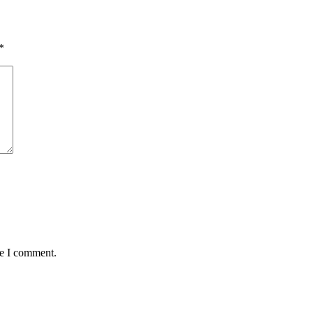
*
me I comment.