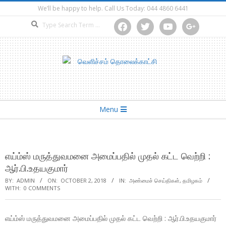
Skip
We’ll be happy to help. Call Us Today: 044 4860 6441
to
Search
facebook
twitter
youtube
google
content
Secondary
Menu
Navigation
Menu
எய்ம்ஸ் மருத்துவமனை அமைப்பதில் முதல் கட்ட வெற்றி :
ஆர்.பி.உதயகுமார்
BY:
ADMIN
ON:
OCTOBER 2, 2018
IN:
அண்மைச் செய்திகள்
,
தமிழகம்
WITH:
0 COMMENTS
எய்ம்ஸ் மருத்துவமனை அமைப்பதில் முதல் கட்ட வெற்றி : ஆர்.பி.உதயகுமார்