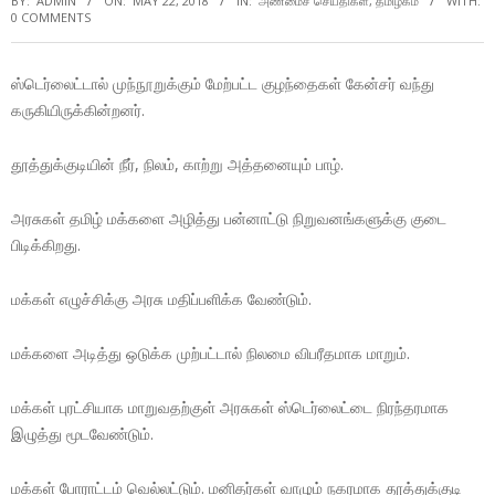
BY:
ADMIN
ON:
MAY 22, 2018
IN:
அண்மைச் செய்திகள்
,
தமிழகம்
WITH:
0 COMMENTS
ஸ்டெர்லைட்டால் முந்நூறுக்கும் மேற்பட்ட குழந்தைகள் கேன்சர் வந்து
கருகியிருக்கின்றனர்.
தூத்துக்குடியின் நீர், நிலம், காற்று அத்தனையும் பாழ்.
அரசுகள் தமிழ் மக்களை அழித்து பன்னாட்டு நிறுவனங்களுக்கு குடை
பிடிக்கிறது.
மக்கள் எழுச்சிக்கு அரசு மதிப்பளிக்க வேண்டும்.
மக்களை அடித்து ஒடுக்க முற்பட்டால் நிலமை விபரீதமாக மாறும்.
மக்கள் புரட்சியாக மாறுவதற்குள் அரசுகள் ஸ்டெர்லைட்டை நிரந்தரமாக
இழுத்து மூடவேண்டும்.
மக்கள் போராட்டம் வெல்லட்டும். மனிதர்கள் வாழும் நகரமாக தூத்துக்குடி