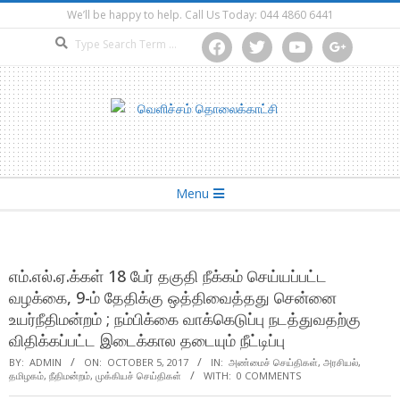
Skip
We’ll be happy to help. Call Us Today: 044 4860 6441
to
Search
facebook
twitter
youtube
google
content
Secondary
Menu
Navigation
Menu
எம்.எல்.ஏ.க்கள் 18 பேர் தகுதி நீக்கம் செய்யப்பட்ட
வழக்கை, 9-ம் தேதிக்கு ஒத்திவைத்தது சென்னை
உயர்நீதிமன்றம் ; நம்பிக்கை வாக்கெடுப்பு நடத்துவதற்கு
விதிக்கப்பட்ட இடைக்கால தடையும் நீட்டிப்பு
BY:
ADMIN
ON:
OCTOBER 5, 2017
IN:
அண்மைச் செய்திகள்
,
அரசியல்
,
தமிழகம்
,
நீதிமன்றம்
,
முக்கியச் செய்திகள்
WITH:
0 COMMENTS