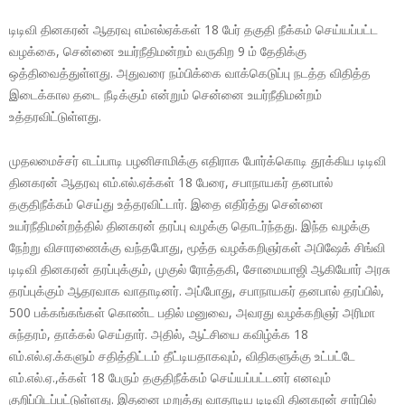
டிடிவி தினகரன் ஆதரவு எம்எல்ஏக்கள் 18 பேர் தகுதி நீக்கம் செய்யப்பட்ட
வழக்கை, சென்னை உயர்நீதிமன்றம் வருகிற 9 ம் தேதிக்கு
ஒத்திவைத்துள்ளது. அதுவரை நம்பிக்கை வாக்கெடுப்பு நடத்த விதித்த
இடைக்கால தடை நீடிக்கும் என்றும் சென்னை உயர்நீதிமன்றம்
உத்தரவிட்டுள்ளது.
முதலமைச்சர் எடப்பாடி பழனிசாமிக்கு எதிராக போர்க்கொடி தூக்கிய டிடிவி
தினகரன் ஆதரவு எம்.எல்.ஏக்கள் 18 பேரை, சபாநாயகர் தனபால்
தகுதிநீக்கம் செய்து உத்தரவிட்டார். இதை எதிர்த்து சென்னை
உயர்நீதிமன்றத்தில் தினகரன் தரப்பு வழக்கு தொடர்ந்தது. இந்த வழக்கு
நேற்று விசாரணைக்கு வந்தபோது, மூத்த வழக்கறிஞர்கள் அபிஷேக் சிங்வி
டிடிவி தினகரன் தரப்புக்கும், முகுல் ரோத்தகி, சோமையாஜி ஆகியோர் அரசு
தரப்புக்கும் ஆதரவாக வாதாடினர். அப்போது, சபாநாயகர் தனபால் தரப்பில்,
500 பக்கங்கங்கள் கொண்ட பதில் மனுவை, அவரது வழக்கறிஞர் அரிமா
சுந்தரம், தாக்கல் செய்தார். அதில், ஆட்சியை கவிழ்க்க 18
எம்.எல்.ஏ.க்களும் சதித்திட்டம் தீட்டியதாகவும், விதிகளுக்கு உட்பட்டே
எம்.எல்.ஏ.,க்கள் 18 பேரும் தகுதிநீக்கம் செய்யப்பட்டனர் எனவும்
குறிப்பிடப்பட்டுள்ளது. இதனை மறுத்து வாதாடிய டிடிவி தினகரன் சார்பில்