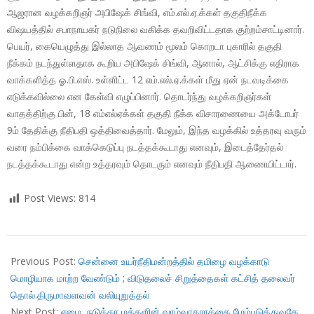
ஆஜரான வழக்கறிஞர் அபிஷேக் சிங்வி, எம்.எல்.ஏ.க்கள் தகுதிநீக்க
விஷயத்தில் சபாநாயகர் நடுநிலை வகிக்க தவறிவிட்டதாக குற்றம்சாட்டினார்.
பெயர், கையெழுத்து இல்லாத ஆவணம் மூலம் கொறடா புகாரில் தகுதி
நீக்கம் நடந்துள்ளதாக கூறிய அபிஷேக் சிங்வி, ஆனால், ஆட்சிக்கு எதிராக
வாக்களித்த ஓ.பி.எஸ். உள்ளிட்ட 12 எம்.எல்.ஏ.க்கள் மீது ஏன் நடவடிக்கை
எடுக்கவில்லை என கேள்வி எழுப்பினார். தொடர்ந்து வழக்கறிஞர்கள்
வாதத்திற்கு பின், 18 எம்எல்ஏக்கள் தகுதி நீக்க விசாரணையை அக்டோபர்
9ம் தேதிக்கு நீதிபதி ஒத்திவைத்தார். மேலும், இந்த வழக்கில் உத்தரவு வரும்
வரை நம்பிக்கை வாக்கெடுப்பு நடத்தக்கூடாது எனவும், இடைத்தேர்தல்
நடத்தக்கூடாது என்ற உத்தரவும் தொடரும் எனவும் நீதிபதி ஆணையிட்டார்.
Post Views:
814
2017-
10-
Previous Post:
சென்னை உயர்நீதிமன்றத்தில் தமிழை வழக்காடு
05
மொழியாக மாற்ற வேண்டும் ; விடுதலைச் சிறுத்தைகள் கட்சித் தலைவர்
தொல்.திருமாவளவன் வலியுறுத்தல்
Next Post:
ஏழை, நடுத்தர மக்களின் வாழ்வாதாரத்தை மேம்படுத்துவதே