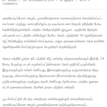
BY:
ADMIN
ON:
NOVEMBER 20, 2018
IN:
இந்தியா
WITH:
0
COMMENTS
புறையோடிப்போன ஊழல், முறைகேடுகளை களைவதற்காக கொடுக்கப்பட்ட
கசப்பான மருந்து, பணமதிப்பிழப்பு நடவடிக்கை என பிரதமர் நரேந்திர மோடி
தெரிவித்திருக்கிறார். மத்திய பிரதேசத்தின் ஜாபூவா பகுதியில் தேர்தல்
பரப்புரைக் கூட்டத்தில் பங்கேற்றுப் பேசிய அவர், மத்தியில் 10 ஆண்டுகாலம்
ஆட்சியிலிருந்த காங்கிரஸ் செய்ததை, பாஜக தலைமையிலான அரசு நான்கே
ஆண்டுகளில் செய்திருப்பதாக பெருமிதம் தெரிவித்தார்.
பிரதம மந்திரி முத்ரா திட்டத்தின் கீழ், எவ்வித உத்தரவாதங்களும் இன்றி, 14
கோடி பேருக்கு கடன் வழங்கப்பட்டுள்ளதாக அவர் குறிப்பிட்டிருக்கிறார்.
இருபாலருக்கும் கல்வி அளிப்பது, இளைஞர்களுக்கு வருமானத்தை தேடி
தருவது, விவசாயிகளுக்கு தேவையான நீர்பாசனத்தை ஏற்படுத்துவது,
முதியவர்களுக்கு மருத்துவ உதவி அளிப்பது ஆகியவை, பாரதிய ஜனதா
கட்சி தலைமையிலான அரசின் தாரக மந்திரம் என்றார்.
முடக்கப்பட்டுக் கிடந்த பணத்தை வங்கிகளுக்குள் கொண்டுவரவும்,
புறையோடிப்போன ஊழல் முறைகேடுகளை தடுக்குவிதமாகவும்,