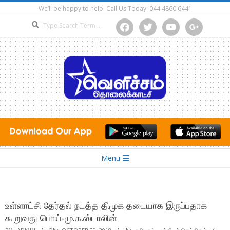
Skip
We’ll be happy to help. Call Us Today: 044 4860 6441
to
Search
facebook
twitter
youtube
google
content
Secondary
Menu
Navigation
Menu
உள்ளாட்சி தேர்தல் நடத்த திமுக தடையாக இருப்பதாக
கூறுவது பொய்-மு.க.ஸ்டாலின்