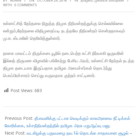
BY:
ADMIN
ON:
OCTOBER 29, 2018
IN:
தமிழகம்
,
முக்கியச் செய்திகள்
WITH:
0 COMMENTS
உள்ளாட்சித் தேர்தலை நிறுத்த திமுக நீதிமன்றத்துக்கு செல்லவில்லை
என்றும்,தேர்தலை விதிமுறைப்படி நடத்தவே நீதிமன்றம் சென்றதாகவும்
மு.க. ஸ்டாலின் தெரிவித்துள்ளார்.
நாகை மாவட்டம் திருக்கடையூரில் நடைபெற்ற கட்சி நிர்வாகி ஒருவரின்
இல்லத் திருமண விழாவில் பங்கேற்று பேசிய அவர், உள்ளாட்சி தேர்தல் நடத்த
திமுக தடையாக இருப்பதாக தமிழக அமைச்சர்கள் தொடர்ந்து
பொய்பிரச்சாரம் செய்து வருவதாக குற்றம் சாட்டினார்.
Post Views:
683
2018-
10-
Previous Post:
தீபாவளிக்கு பட்டாசு வெடிக்கும் காலஅளவை நீட்டிக்கக்
29
கோரிக்கை, உச்சநீதிமன்றத்தில் தமிழக அரசு மறுஆய்வு மனு.
Next Post:
வடகிழக்கு பருவமழை நவ.1ல் தொடங்க சாதகமான சூழல் –