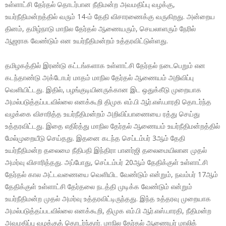
உள்ளாட்சி தேர்தல் தொடர்பான நீதிமன்ற அவமதிப்பு வழக்கு,
உயர்நீதிமன்றத்தில் வரும் 14-ம் தேதி விசாரணைக்கு வருகிறது. அன்றைய
தினம், தமிழ்நாடு மாநில தேர்தல் ஆணையரும், செயலாளரும் நேரில்
ஆஜராக வேண்டும் என உயர்நீதிமன்றம் உத்தரவிட்டுள்ளது.
தமிழகத்தில் இரண்டு கட்டங்களாக உள்ளாட்சி தேர்தல் நடைபெறும் என
கடந்தாண்டு அக்டோபர் மாதம் மாநில தேர்தல் ஆணையம் அறிவிப்பு
வெளியிட்டது. இதில், பழங்குடியினருக்கான இட ஒதுக்கீடு முறையாக
அமல்படுத்தப்படவில்லை எனக்கூறி திமுக எம்.பி ஆர்.எஸ்.பாரதி தொடர்ந்த
வழக்கை விசாரித்த உயர்நீதிமன்றம் அறிவிப்பாணையை ரத்து செய்து
உத்தரவிட்டது. இதை எதிர்த்து மாநில தேர்தல் ஆணையம் உயர்நீதிமன்றத்தில்
மேல்முறையீடு செய்தது. இதனை கடந்த செப்டம்பர் 3ஆம் தேதி
உயர்நீதிமன்ற தலைமை நீதிபதி இந்திரா பானர்ஜி தலைமையிலான முதல்
அமர்வு விசாரித்தது. அப்போது, செப்டம்பர் 20ஆம் தேதிக்குள் உள்ளாட்சி
தேர்தல் கால அட்டவணையை வெளியிட வேண்டும் என்றும், நவம்பர் 17ஆம்
தேதிக்குள் உள்ளாட்சி தேர்தலை நடத்தி முடிக்க வேண்டும் என்றும்
உயர்நீதிமன்ற முதல் அமர்வு உத்தரவிட்டிருந்தது. இந்த உத்தரவு முறையாக
அமல்படுத்தப்படவில்லை எனக்கூறி, திமுக எம்.பி ஆர்.எஸ்.பாரதி, நீதிமன்ற
அவமதிப்பு வழக்குத் தொடர்ந்தார். மாநில தேர்தல் ஆணையர் மாலிக்