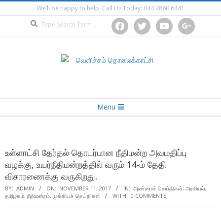
Skip
We’ll be happy to help. Call Us Today: 044 4860 6441
to
Search
facebook
twitter
youtube
google
content
Secondary
Menu
Navigation
Menu
உள்ளாட்சி தேர்தல் தொடர்பான நீதிமன்ற அவமதிப்பு
வழக்கு, உயர்நீதிமன்றத்தில் வரும் 14-ம் தேதி
விசாரணைக்கு வருகிறது.
BY:
ADMIN
ON:
NOVEMBER 11, 2017
IN:
அண்மைச் செய்திகள்
,
அரசியல்
,
தமிழகம்
,
நீதிமன்றம்
,
முக்கியச் செய்திகள்
WITH:
0 COMMENTS