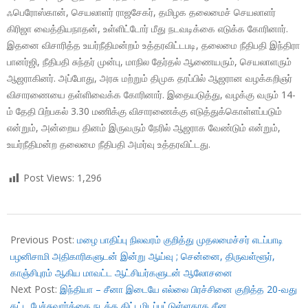
ஃபெரோஸ்கான், செயலாளர் ராஜசேகர், தமிழக தலைமைச் செயலாளர்
கிரிஜா வைத்தியநாதன், உள்ளிட்டோர் மீது நடவடிக்கை எடுக்க கோரினார்.
இதனை விசாரித்த உயர்நீதிமன்றம் உத்தரவிட்டபடி, தலைமை நீதிபதி இந்திரா
பானர்ஜி, நீதிபதி சுந்தர் முன்பு, மாநில தேர்தல் ஆணையரும், செயலாளரும்
ஆஜராகினர். அப்போது, அரசு மற்றும் திமுக தரப்பில் ஆஜரான வழக்கறிஞர்
விசாரணையை தள்ளிவைக்க கோரினார். இதையடுத்து, வழக்கு வரும் 14-
ம் தேதி பிற்பகல் 3.30 மணிக்கு விசாரணைக்கு எடுத்துக்கொள்ளப்படும்
என்றும், அன்றைய தினம் இருவரும் நேரில் ஆஜராக வேண்டும் என்றும்,
உயர்நீதிமன்ற தலைமை நீதிபதி அமர்வு உத்தரவிட்டது.
Post Views:
1,296
2017-
11-
Previous Post:
மழை பாதிப்பு நிலவரம் குறித்து முதலமைச்சர் எடப்பாடி
11
பழனிசாமி அதிகாரிகளுடன் இன்று ஆய்வு ; சென்னை, திருவள்ளூர்,
காஞ்சிபுரம் ஆகிய மாவட்ட ஆட்சியர்களுடன் ஆலோசனை
Next Post:
இந்தியா – சீனா இடையே எல்லை பிரச்சினை குறித்த 20-வது
கட்ட பேச்சுவார்த்தை நடத்த திட்டமிடப்பட்டுள்ளதாக சீன