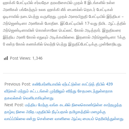
ஹாக்கி போட்டியில் சர்வதேச தரவரிசையில் முதல் 8 இடங்களில் உள்ள
அணிகள் பங்கேற்கும் உலக ஹாக்கி லீக் பைனல்ஸ் தொடர் போட்டிகள்
ஒடிசாவில் நடைபெற்று வருகிறது. முதல் அரையிறுதி போட்டியில் இந்தியா –
அர்ஜெண்டினா அணிகள் மோதின. இப்போட்டியின் 17-வது நிமிட ஆட்டத்தில்
அர்ஜெண்டினாவின் கொன்சாலோ பெய்லாட் கோல் அடித்தார். இறுதிவரை
இந்திய அணி கோல் எதுவும் அடிக்கவில்லை. இதனால் அர்ஜெண்டினா 1க்கு
0 என்ற கோல் கணக்கில் வெற்றி பெற்று இறுதிப்போட்டிக்கு முன்னேறியது.
Post Views:
1,346
2017-
12-
Previous Post:
கலிபோர்னியாவில் ஏற்பட்டுள்ள காட்டுத் தீயில் 439
09
வீடுகள் மற்றும் கட்டடங்கள் முற்றிலும் எரிந்து சேதமடைந்துள்ளதாக
தகவல்கள் வெளியாகியுள்ளது.
Next Post:
மத்திய மேற்கு வங்க கடலில் நிலைகொண்டுள்ள காற்றழுத்த
தாழ்வு நிலை அதே பகுதியில் நீடிப்பதால் தமிழகத்தில் மழைக்கு
வாய்ப்பில்லை என்று சென்னை வானிலை ஆய்வு மையம் தெரிவித்துள்ளது.