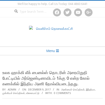
Skip
We’ll be happy to help. Call Us Today: 044 4860 6441
to
Search
facebook
twitter
youtube
google
content
Secondary
Menu
Navigation
Menu
உலக ஹாக்கி லீக் பைனல்ஸ் தொடரின் அரையிறுதி
போட்டியில் அர்ஜெண்டினாவிடம் 1க்கு 0 என்ற கோல்
கணக்கில் இந்திய அணி தோல்வியடைந்தது.
BY:
ADMIN
ON:
DECEMBER 9, 2017
IN:
அண்மைச் செய்திகள்
,
இந்தியா
,
முக்கியச் செய்திகள்
,
விளையாட்டு
WITH:
0 COMMENTS