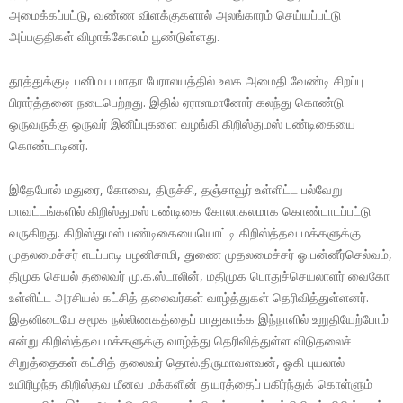
அமைக்கப்பட்டு, வண்ண விளக்குகளால் அலங்காரம் செய்யப்பட்டு
அப்பகுதிகள் விழாக்கோலம் பூண்டுள்ளது.
தூத்துக்குடி பனிமய மாதா பேராலயத்தில் உலக அமைதி வேண்டி சிறப்பு
பிரார்த்தனை நடைபெற்றது. இதில் ஏராளமானோர் கலந்து கொண்டு
ஒருவருக்கு ஒருவர் இனிப்புகளை வழங்கி கிறிஸ்துமஸ் பண்டிகையை
கொண்டாடினர்.
இதேபோல் மதுரை, கோவை, திருச்சி, தஞ்சாவூர் உள்ளிட்ட பல்வேறு
மாவட்டங்களில் கிறிஸ்துமஸ் பண்டிகை கோலாகலமாக கொண்டாடப்பட்டு
வருகிறது. கிறிஸ்துமஸ் பண்டிகையையொட்டி கிறிஸ்த்தவ மக்களுக்கு
முதலமைச்சர் எடப்பாடி பழனிசாமி, துணை முதலமைச்சர் ஓ.பன்னீர்செல்வம்,
திமுக செயல் தலைவர் மு.க.ஸ்டாலின், மதிமுக பொதுச்செயலாளர் வைகோ
உள்ளிட்ட அரசியல் கட்சித் தலைவர்கள் வாழ்த்துகள் தெரிவித்துள்ளனர்.
இதனிடையே சமூக நல்லிணகத்தைப் பாதுகாக்க இந்நாளில் உறுதியேற்போம்
என்று கிறிஸ்த்தவ மக்களுக்கு வாழ்த்து தெரிவித்துள்ள விடுதலைச்
சிறுத்தைகள் கட்சித் தலைவர் தொல்.திருமாவளவன், ஓகி புயலால்
உயிரிழந்த கிறிஸ்தவ மீனவ மக்களின் துயரத்தைப் பகிர்ந்துக் கொள்ளும்