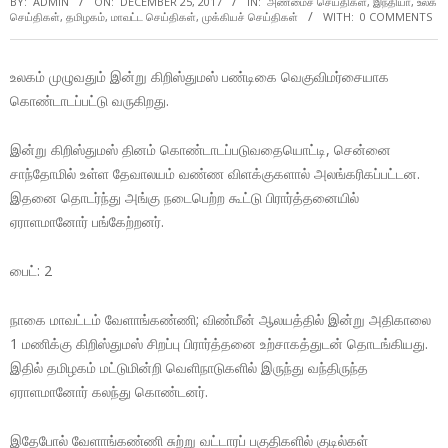
BY:
ADMIN
ON:
DECEMBER 25, 2017
IN:
அண்மைச் செய்திகள்
,
இந்தியா
,
உலக
செய்திகள்
,
தமிழகம்
,
மாவட்ட செய்திகள்
,
முக்கியச் செய்திகள்
WITH:
0 COMMENTS
உலகம் முழுவதும் இன்று கிறிஸ்துமஸ் பண்டிகை வெகுவிமர்சையாக
கொண்டாடப்பட்டு வருகிறது.
இன்று கிறிஸ்துமஸ் தினம் கொண்டாடப்படுவதையொட்டி, சென்னை
சாந்தோமில் உள்ள தேவாலயம் வண்ண விளக்குகளால் அலங்கரிகப்பட்டன.
இதனை தொடர்ந்து அங்கு நடைபெற்ற கூட்டு பிரார்த்தனையில்
ஏராளமானோர் பங்கேற்றனர்.
பைட்: 2
நாகை மாவட்டம் வேளாங்கண்ணி; விண்மீன் ஆலயத்தில் இன்று அதிகாலை
1 மணிக்கு கிறிஸ்துமஸ் சிறப்பு பிரார்த்தனை உற்சாகத்துடன் தொடங்கியது.
இதில் தமிழகம் மட்டுமின்றி வெளிநாடுகளில் இருந்து வந்திருந்த
ஏராளமானோர் கலந்து கொண்டனர்.
இதேபோல் வேளாங்கண்ணி சுற்று வட்டாரப் பகுதிகளில் குடில்கள்