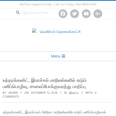
Skip
We’ll be happy to help. Call Us Today: 044 4860 6441
to
Search
facebook
twitter
youtube
google
content
Secondary
Menu
Navigation
Menu
உத்தரக்கண்ட், இமாச்சல் மாநிலங்களில் கடும்
பனிப்பொழிவு, சாலைப்போக்குவரத்து பாதிப்பு
BY:
ADMIN
ON:
DECEMBER 12, 2018
IN:
இந்தியா
WITH:
0
COMMENTS
உத்தரக்கண்ட், இமாச்சலப் பிரதேச மாநிலங்களில் கடும் பனிப்பொழிவால்