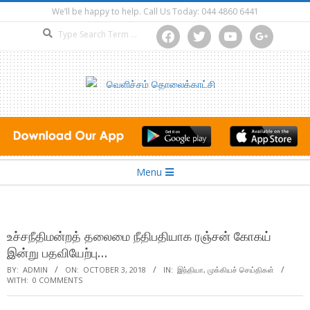
Skip
We’ll be happy to help. Call Us Today: 044 4860 6441
to
Search
facebook
twitter
youtube
google
content
Secondary
Menu
Navigation
Menu
உச்சநீதிமன்றத் தலைமை நீதிபதியாக ரஞ்சன் கோகய்
இன்று பதவியேற்பு…
BY:
ADMIN
ON:
OCTOBER 3, 2018
IN:
இந்தியா
,
முக்கியச் செய்திகள்
WITH:
0 COMMENTS