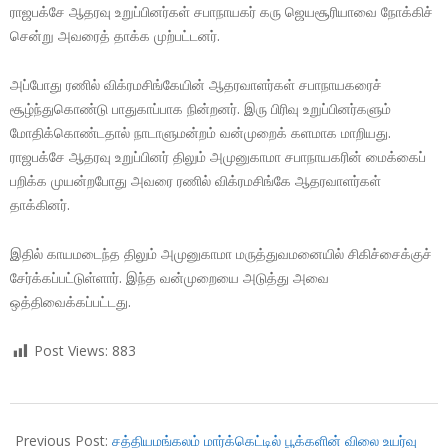
ராஜபக்சே ஆதரவு உறுப்பினர்கள் சபாநாயகர் கரு ஜெயசூரியாவை நோக்கிச்
சென்று அவரைத் தாக்க முற்பட்டனர்.
அப்போது ரணில் விக்ரமசிங்கேயின் ஆதரவாளர்கள் சபாநாயகரைச்
சூழ்ந்துகொண்டு பாதுகாப்பாக நின்றனர். இரு பிரிவு உறுப்பினர்களும்
மோதிக்கொண்டதால் நாடாளுமன்றம் வன்முறைக் களமாக மாறியது.
ராஜபக்சே ஆதரவு உறுப்பினர் திலும் அமுனுகாமா சபாநாயகரின் மைக்கைப்
பறிக்க முயன்றபோது அவரை ரணில் விக்ரமசிங்கே ஆதரவாளர்கள்
தாக்கினர்.
இதில் காயமடைந்த திலும் அமுனுகாமா மருத்துவமனையில் சிகிச்சைக்குச்
சேர்க்கப்பட்டுள்ளார். இந்த வன்முறையை அடுத்து அவை
ஒத்திவைக்கப்பட்டது.
Post Views:
883
2018-
11-
Previous Post:
சத்தியமங்கலம் மார்க்கெட்டில் பூக்களின் விலை உயர்வு