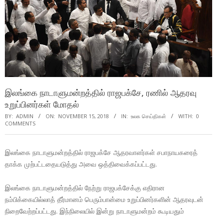
இலங்கை நாடாளுமன்றத்தில் ராஜபக்சே, ரணில் ஆதரவு
உறுப்பினர்கள் மோதல்
BY:
ADMIN
ON:
NOVEMBER 15, 2018
IN:
உலக செய்திகள்
WITH:
0
COMMENTS
இலங்கை நாடாளுமன்றத்தில் ராஜபக்சே ஆதரவாளர்கள் சபாநாயகரைத்
தாக்க முற்பட்டதையடுத்து அவை ஒத்திவைக்கப்பட்டது.
இலங்கை நாடாளுமன்றத்தில் நேற்று ராஜபக்சேக்கு எதிரான
நம்பிக்கையில்லாத் தீர்மானம் பெரும்பான்மை உறுப்பினர்களின் ஆதரவுடன்
நிறைவேற்றப்பட்டது. இந்நிலையில் இன்று நாடாளுமன்றம் கூடியதும்