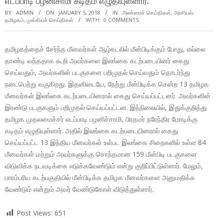
எடப்பாடி பழனிசாமி கடிதம் எழுதியுள்ளார்.
BY:
ADMIN
ON:
JANUARY 5, 2018
IN:
அண்மைச் செய்திகள்
,
அரசியல்
,
தமிழகம்
,
முக்கியச் செய்திகள்
WITH:
0 COMMENTS
தமிழகத்தைச் சேர்ந்த மீனவர்கள் ஆழ்கடலில் மீன்பிடிக்கும் போது, எல்லை
தாண்டி வந்ததாக கூறி அவர்களை இலங்கை கடற்படையினர் கைது
செய்வதும், அவர்களின் படகுகளை பறிமுதல் செய்வதும் தொடர்ந்து
நடைபெற்று வருகிறது. இதனிடையே, நேற்று மீன்பிடிக்க சென்ற 13 தமிழக
மீனவர்கள் இலங்கை கடற்படையினரால் கைது செய்யப்பட்டனர். அவர்களின்
இரண்டு படகுகளும் பறிமுதல் செய்யப்பட்டன. இந்நிலையில், இதுக்குறித்து
தமிழக முதலமைச்சர் எடப்பாடி பழனிச்சாமி, பிரதமர் நரேந்திர மோடிக்கு
கடிதம் எழுதியுள்ளார். அதில் இலங்கை கடற்படையினரால் கைது
செய்யப்பட்ட 13 இந்திய மீனவர்கள் உள்பட இலங்கை சிறைகளில் உள்ள 84
மீனவர்கள் மற்றும் அவர்களுக்கு சொந்தமான 159 மீன்பிடி படகுகளை
விடுவிக்க நடவடிக்கை எடுக்கவேண்டும் என்று குறிப்பிட்டுள்ளார். மேலும்,
பாரம்பரிய கடற்பகுதியில் மீன்பிடிக்க தமிழக மீனவர்களை அனுமதிக்க
வேண்டும் என்றும் அவர் வேண்டுகோள் விடுத்துள்ளார்.
Post Views:
651