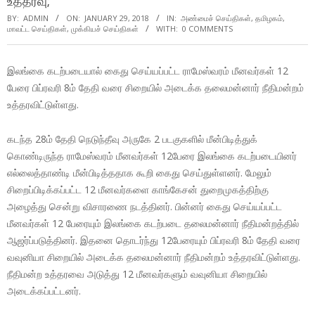
உத்தரவு;
BY:
ADMIN
ON:
JANUARY 29, 2018
IN:
அண்மைச் செய்திகள்
,
தமிழகம்
,
மாவட்ட செய்திகள்
,
முக்கியச் செய்திகள்
WITH:
0 COMMENTS
இலங்கை கடற்படையால் கைது செய்யப்பட்ட ராமேஸ்வரம் மீனவர்கள் 12
பேரை பிப்ரவரி 8ம் தேதி வரை சிறையில் அடைக்க தலைமன்னார் நீதிமன்றம்
உத்தரவிட்டுள்ளது.
கடந்த 28ம் தேதி நெடுந்தீவு அருகே 2 படகுகளில் மீன்பிடித்துக்
கொண்டிருந்த ராமேஸ்வரம் மீனவர்கள் 12பேரை இலங்கை கடற்படையினர்
எல்லைத்தாண்டி மீன்பிடித்ததாக கூறி கைது செய்துள்ளனர். மேலும்
சிறைப்பிடிக்கப்பட்ட 12 மீனவர்களை காங்கேசன் துறைமுகத்திற்கு
அழைத்து சென்று விசாரணை நடத்தினர். பின்னர் கைது செய்யப்பட்ட
மீனவர்கள் 12 பேரையும் இலங்கை கடற்படை தலைமன்னார் நீதிமன்றத்தில்
ஆஜர்ப்படுத்தினர். இதனை தொடர்ந்து 12பேரையும் பிப்ரவரி 8ம் தேதி வரை
வவுனியா சிறையில் அடைக்க தலைமன்னார் நீதிமன்றம் உத்தரவிட்டுள்ளது.
நீதிமன்ற உத்தரவை அடுத்து 12 மீனவர்களும் வவுனியா சிறையில்
அடைக்கப்பட்டனர்.